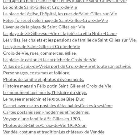
Le trajet du petit train.
Le port et les quais de Saint-Gilles-sur-Vie
Le pont de Saint-Gilles et Croix-de-Vie
La place de l'église, l'hôpital, les rues de Saint-Gilles-sur-Vie
Fêtes, foires et pélerinage de Saint-Gilles-Croix-de-Vie
L'avenue de la plage de Saint-Gilles-sur-Vie
La plage de St-Gilles-sur-Vie et la jetée.
La villa Notre-Dame
Les villas, les chalets et les pensions de famille de Saint-Gilles-sur-Vie.
Les gares de Saint-Gilles et Croix-de-Vie
Croix-de-Vie, rues, commerces, église.
La plage, le casino et la corniche de Croix-de-Vie
Villas de Croix-de-Vie
Le port de Croix-de-Vie et toute son activité.
Personnages, costumes et folklore.
Photos de famille et photos d'évènements.
Histoire magasin Félix potin Saint-Gilles et Croix-de-Vie
Le monument aux morts, l'histoire du singe.
Le musée maraichin et le groupe Bise-Dur.
Carnet avec cartes postales détachables
Cartes à système
Cartes postales semi-modernes et modernes.
Voyage d'une famille à St-Gilles en 1900.
Photos de St-Gilles-Croix-de-Vie 1959.
Sion
Vendée, costume et tradition
Les châteaux de Vendée