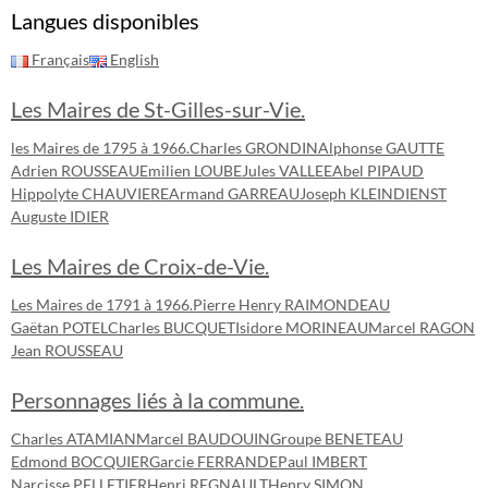
Langues disponibles
Français
English
Les Maires de St-Gilles-sur-Vie.
les Maires de 1795 à 1966.
Charles GRONDIN
Alphonse GAUTTE
Adrien ROUSSEAU
Emilien LOUBE
Jules VALLEE
Abel PIPAUD
Hippolyte CHAUVIERE
Armand GARREAU
Joseph KLEINDIENST
Auguste IDIER
Les Maires de Croix-de-Vie.
Les Maires de 1791 à 1966.
Pierre Henry RAIMONDEAU
Gaëtan POTEL
Charles BUCQUET
Isidore MORINEAU
Marcel RAGON
Jean ROUSSEAU
Personnages liés à la commune.
Charles ATAMIAN
Marcel BAUDOUIN
Groupe BENETEAU
Edmond BOCQUIER
Garcie FERRANDE
Paul IMBERT
Narcisse PELLETIER
Henri REGNAULT
Henry SIMON