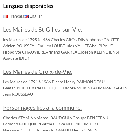
Langues disponibles
Français
English
Les Maires de St-Gilles-sur-Vie.
les Maires de 1795 à 1966.
Charles GRONDIN
Alphonse GAUTTE
Adrien ROUSSEAU
Emilien LOUBE
Jules VALLEE
Abel PIPAUD
Hippolyte CHAUVIERE
Armand GARREAU
Joseph KLEINDIENST
Auguste IDIER
Les Maires de Croix-de-Vie.
Les Maires de 1791 à 1966.
Pierre Henry RAIMONDEAU
Gaëtan POTEL
Charles BUCQUET
Isidore MORINEAU
Marcel RAGON
Jean ROUSSEAU
Personnages liés à la commune.
Charles ATAMIAN
Marcel BAUDOUIN
Groupe BENETEAU
Edmond BOCQUIER
Garcie FERRANDE
Paul IMBERT
Narcisse PELLETIER
Henri REGNAULT
Henry SIMON