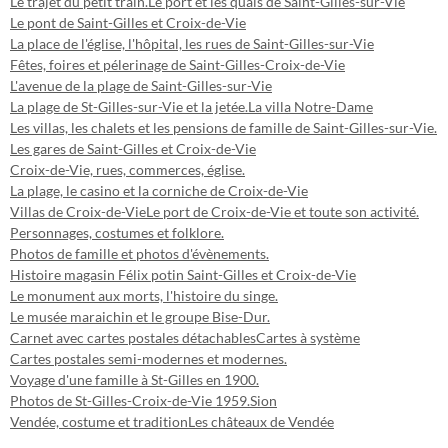
Le trajet du petit train.
Le port et les quais de Saint-Gilles-sur-Vie
Le pont de Saint-Gilles et Croix-de-Vie
La place de l'église, l'hôpital, les rues de Saint-Gilles-sur-Vie
Fêtes, foires et pélerinage de Saint-Gilles-Croix-de-Vie
L'avenue de la plage de Saint-Gilles-sur-Vie
La plage de St-Gilles-sur-Vie et la jetée.
La villa Notre-Dame
Les villas, les chalets et les pensions de famille de Saint-Gilles-sur-Vie.
Les gares de Saint-Gilles et Croix-de-Vie
Croix-de-Vie, rues, commerces, église.
La plage, le casino et la corniche de Croix-de-Vie
Villas de Croix-de-Vie
Le port de Croix-de-Vie et toute son activité.
Personnages, costumes et folklore.
Photos de famille et photos d'évènements.
Histoire magasin Félix potin Saint-Gilles et Croix-de-Vie
Le monument aux morts, l'histoire du singe.
Le musée maraichin et le groupe Bise-Dur.
Carnet avec cartes postales détachables
Cartes à système
Cartes postales semi-modernes et modernes.
Voyage d'une famille à St-Gilles en 1900.
Photos de St-Gilles-Croix-de-Vie 1959.
Sion
Vendée, costume et tradition
Les châteaux de Vendée