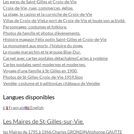
Les gares de Saint-Gilles et Croix-de-Vie
Croix-de-Vie, rues, commerces, église.
La plage, le casino et la corniche de Croix-de-Vie
Villas de Croix-de-Vie
Le port de Croix-de-Vie et toute son activité.
Personnages, costumes et folklore.
Photos de famille et photos d'évènements.
Histoire magasin Félix potin Saint-Gilles et Croix-de-Vie
Le monument aux morts, l'histoire du singe.
Le musée maraichin et le groupe Bise-Dur.
Carnet avec cartes postales détachables
Cartes à système
Cartes postales semi-modernes et modernes.
Voyage d'une famille à St-Gilles en 1900.
Photos de St-Gilles-Croix-de-Vie 1959.
Sion
Vendée, costume et tradition
Les châteaux de Vendée
Langues disponibles
Français
English
Les Maires de St-Gilles-sur-Vie.
les Maires de 1795 à 1966.
Charles GRONDIN
Alphonse GAUTTE