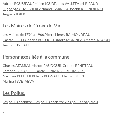
Adrien ROUSSEAU
Emilien LOUBE
Jules VALLEE
Abel PIPAUD
Hippolyte CHAUVIERE
Armand GARREAU
Joseph KLEINDIENST
Auguste IDIER
Les Maires de Croix-de-Vie.
Les Maires de 1791 à 1966.
Pierre Henry RAIMONDEAU
Gaëtan POTEL
Charles BUCQUET
Isidore MORINEAU
Marcel RAGON
Jean ROUSSEAU
Personnages liés à la commune.
Charles ATAMIAN
Marcel BAUDOUIN
Groupe BENETEAU
Edmond BOCQUIER
Garcie FERRANDE
Paul IMBERT
Narcisse PELLETIER
Henri REGNAULT
Henry SIMON
Marina TSVETAEVA
Les Poilus.
Les poilus chapitre 1
Les poilus chapitre 2
les poilus chapitre 3