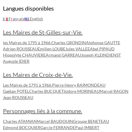
Langues disponibles
Français
English
Les Maires de St-Gilles-sur-Vie.
les Maires de 1795 à 1966.
Charles GRONDIN
Alphonse GAUTTE
Adrien ROUSSEAU
Emilien LOUBE
Jules VALLEE
Abel PIPAUD
Hippolyte CHAUVIERE
Armand GARREAU
Joseph KLEINDIENST
Auguste IDIER
Les Maires de Croix-de-Vie.
Les Maires de 1791 à 1966.
Pierre Henry RAIMONDEAU
Gaëtan POTEL
Charles BUCQUET
Isidore MORINEAU
Marcel RAGON
Jean ROUSSEAU
Personnages liés à la commune.
Charles ATAMIAN
Marcel BAUDOUIN
Groupe BENETEAU
Edmond BOCQUIER
Garcie FERRANDE
Paul IMBERT