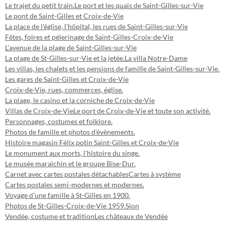
Le trajet du petit train.
Le port et les quais de Saint-Gilles-sur-Vie
Le pont de Saint-Gilles et Croix-de-Vie
La place de l'église, l'hôpital, les rues de Saint-Gilles-sur-Vie
Fêtes, foires et pélerinage de Saint-Gilles-Croix-de-Vie
L'avenue de la plage de Saint-Gilles-sur-Vie
La plage de St-Gilles-sur-Vie et la jetée.
La villa Notre-Dame
Les villas, les chalets et les pensions de famille de Saint-Gilles-sur-Vie.
Les gares de Saint-Gilles et Croix-de-Vie
Croix-de-Vie, rues, commerces, église.
La plage, le casino et la corniche de Croix-de-Vie
Villas de Croix-de-Vie
Le port de Croix-de-Vie et toute son activité.
Personnages, costumes et folklore.
Photos de famille et photos d'évènements.
Histoire magasin Félix potin Saint-Gilles et Croix-de-Vie
Le monument aux morts, l'histoire du singe.
Le musée maraichin et le groupe Bise-Dur.
Carnet avec cartes postales détachables
Cartes à système
Cartes postales semi-modernes et modernes.
Voyage d'une famille à St-Gilles en 1900.
Photos de St-Gilles-Croix-de-Vie 1959.
Sion
Vendée, costume et tradition
Les châteaux de Vendée