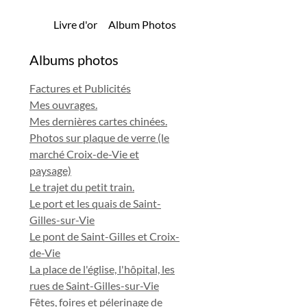
Livre d'or
Album Photos
Albums photos
Factures et Publicités
Mes ouvrages.
Mes dernières cartes chinées.
Photos sur plaque de verre (le
marché Croix-de-Vie et
paysage)
Le trajet du petit train.
Le port et les quais de Saint-
Gilles-sur-Vie
Le pont de Saint-Gilles et Croix-
de-Vie
La place de l'église, l'hôpital, les
rues de Saint-Gilles-sur-Vie
Fêtes, foires et pélerinage de