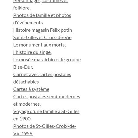
Personnages, costumes et
folklore.
Photos de famille et photos
d'évènements.
Histoire magasin Félix potin
Saint-Gilles et Croix-de-Vie
Le monument aux morts,
l'histoire du singe.
Le musée maraichin et le groupe
Bise-Dur.
Carnet avec cartes postales
détachables
Cartes à système
Cartes postales semi-modernes
et modernes.
Voyage d'une famille à St-Gilles
en 1900.
Photos de St-Gilles-Croix-de-
Vie 1959.