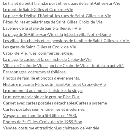
Le trajet du petit train.
Le port et les quais de Saint-Gilles-sur-Vie
Le pont de Saint-Gilles et Croix-de-Vie
La place de l'église, l'hôpital, les rues de Saint-Gilles-sur-Vie
Fêtes, foires et pélerinage de Saint-Gilles-Croix-de-Vie
L'avenue de la plage de Saint-Gilles-sur-Vie
La plage de St-Gilles-sur-Vie et la jetée.
La villa Notre-Dame
Les villas, les chalets et les pensions de famille de Saint-Gilles-sur-Vie.
Les gares de Saint-Gilles et Croix-de-Vie
Croix-de-Vie, rues, commerces, église.
La plage, le casino et la corniche de Croix-de-Vie
Villas de Croix-de-Vie
Le port de Croix-de-Vie et toute son activité.
Personnages, costumes et folklore.
Photos de famille et photos d'évènements.
Histoire magasin Félix potin Saint-Gilles et Croix-de-Vie
Le monument aux morts, l'histoire du singe.
Le musée maraichin et le groupe Bise-Dur.
Carnet avec cartes postales détachables
Cartes à système
Cartes postales semi-modernes et modernes.
Voyage d'une famille à St-Gilles en 1900.
Photos de St-Gilles-Croix-de-Vie 1959.
Sion
Vendée, costume et tradition
Les châteaux de Vendée