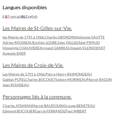
Langues disponibles
Français
English
Les Maires de St-Gilles-sur-Vie.
les Maires de 1795 à 1966.
Charles GRONDIN
Alphonse GAUTTE
Adrien ROUSSEAU
Emilien LOUBE
Jules VALLEE
Abel PIPAUD
Hippolyte CHAUVIERE
Armand GARREAU
Joseph KLEINDIENST
Auguste IDIER
Les Maires de Croix-de-Vie.
Les Maires de 1791 à 1966.
Pierre Henry RAIMONDEAU
Gaëtan POTEL
Charles BUCQUET
Isidore MORINEAU
Marcel RAGON
Jean ROUSSEAU
Personnages liés à la commune.
Charles ATAMIAN
Marcel BAUDOUIN
Groupe BENETEAU
Edmond BOCQUIER
Garcie FERRANDE
Paul IMBERT