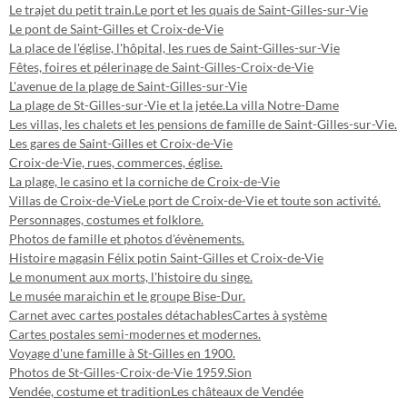
Le trajet du petit train.
Le port et les quais de Saint-Gilles-sur-Vie
Le pont de Saint-Gilles et Croix-de-Vie
La place de l'église, l'hôpital, les rues de Saint-Gilles-sur-Vie
Fêtes, foires et pélerinage de Saint-Gilles-Croix-de-Vie
L'avenue de la plage de Saint-Gilles-sur-Vie
La plage de St-Gilles-sur-Vie et la jetée.
La villa Notre-Dame
Les villas, les chalets et les pensions de famille de Saint-Gilles-sur-Vie.
Les gares de Saint-Gilles et Croix-de-Vie
Croix-de-Vie, rues, commerces, église.
La plage, le casino et la corniche de Croix-de-Vie
Villas de Croix-de-Vie
Le port de Croix-de-Vie et toute son activité.
Personnages, costumes et folklore.
Photos de famille et photos d'évènements.
Histoire magasin Félix potin Saint-Gilles et Croix-de-Vie
Le monument aux morts, l'histoire du singe.
Le musée maraichin et le groupe Bise-Dur.
Carnet avec cartes postales détachables
Cartes à système
Cartes postales semi-modernes et modernes.
Voyage d'une famille à St-Gilles en 1900.
Photos de St-Gilles-Croix-de-Vie 1959.
Sion
Vendée, costume et tradition
Les châteaux de Vendée