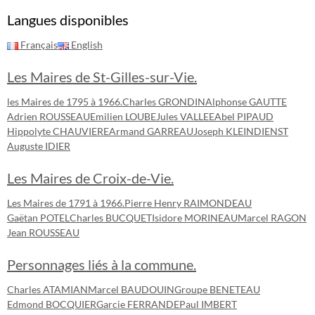
Langues disponibles
Français
English
Les Maires de St-Gilles-sur-Vie.
les Maires de 1795 à 1966.
Charles GRONDIN
Alphonse GAUTTE
Adrien ROUSSEAU
Emilien LOUBE
Jules VALLEE
Abel PIPAUD
Hippolyte CHAUVIERE
Armand GARREAU
Joseph KLEINDIENST
Auguste IDIER
Les Maires de Croix-de-Vie.
Les Maires de 1791 à 1966.
Pierre Henry RAIMONDEAU
Gaëtan POTEL
Charles BUCQUET
Isidore MORINEAU
Marcel RAGON
Jean ROUSSEAU
Personnages liés à la commune.
Charles ATAMIAN
Marcel BAUDOUIN
Groupe BENETEAU
Edmond BOCQUIER
Garcie FERRANDE
Paul IMBERT