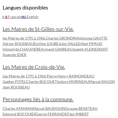
Langues disponibles
Français
English
Les Maires de St-Gilles-sur-Vie.
les Maires de 1795 à 1966.
Charles GRONDIN
Alphonse GAUTTE
Adrien ROUSSEAU
Emilien LOUBE
Jules VALLEE
Abel PIPAUD
Hippolyte CHAUVIERE
Armand GARREAU
Joseph KLEINDIENST
Auguste IDIER
Les Maires de Croix-de-Vie.
Les Maires de 1791 à 1966.
Pierre Henry RAIMONDEAU
Gaëtan POTEL
Charles BUCQUET
Isidore MORINEAU
Marcel RAGON
Jean ROUSSEAU
Personnages liés à la commune.
Charles ATAMIAN
Marcel BAUDOUIN
Groupe BENETEAU
Edmond BOCQUIER
Garcie FERRANDE
Paul IMBERT