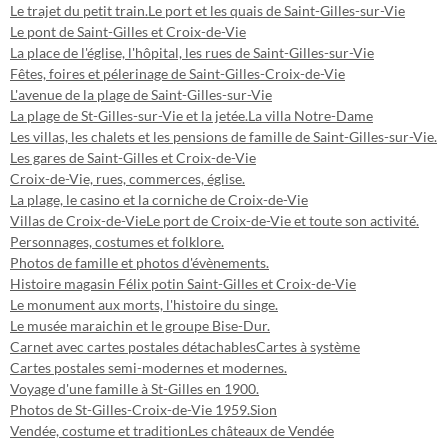
Le trajet du petit train.
Le port et les quais de Saint-Gilles-sur-Vie
Le pont de Saint-Gilles et Croix-de-Vie
La place de l'église, l'hôpital, les rues de Saint-Gilles-sur-Vie
Fêtes, foires et pélerinage de Saint-Gilles-Croix-de-Vie
L'avenue de la plage de Saint-Gilles-sur-Vie
La plage de St-Gilles-sur-Vie et la jetée.
La villa Notre-Dame
Les villas, les chalets et les pensions de famille de Saint-Gilles-sur-Vie.
Les gares de Saint-Gilles et Croix-de-Vie
Croix-de-Vie, rues, commerces, église.
La plage, le casino et la corniche de Croix-de-Vie
Villas de Croix-de-Vie
Le port de Croix-de-Vie et toute son activité.
Personnages, costumes et folklore.
Photos de famille et photos d'évènements.
Histoire magasin Félix potin Saint-Gilles et Croix-de-Vie
Le monument aux morts, l'histoire du singe.
Le musée maraichin et le groupe Bise-Dur.
Carnet avec cartes postales détachables
Cartes à système
Cartes postales semi-modernes et modernes.
Voyage d'une famille à St-Gilles en 1900.
Photos de St-Gilles-Croix-de-Vie 1959.
Sion
Vendée, costume et tradition
Les châteaux de Vendée