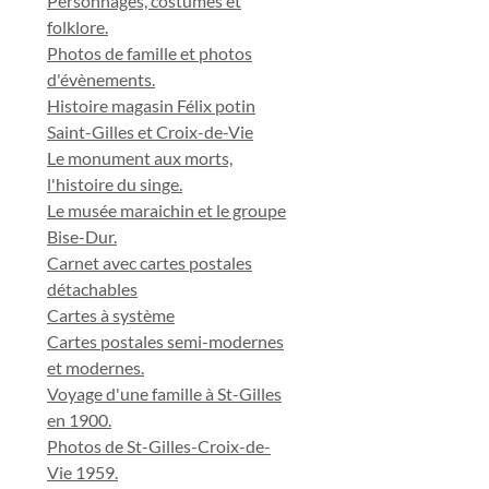
Personnages, costumes et
folklore.
Photos de famille et photos
d'évènements.
Histoire magasin Félix potin
Saint-Gilles et Croix-de-Vie
Le monument aux morts,
l'histoire du singe.
Le musée maraichin et le groupe
Bise-Dur.
Carnet avec cartes postales
détachables
Cartes à système
Cartes postales semi-modernes
et modernes.
Voyage d'une famille à St-Gilles
en 1900.
Photos de St-Gilles-Croix-de-
Vie 1959.