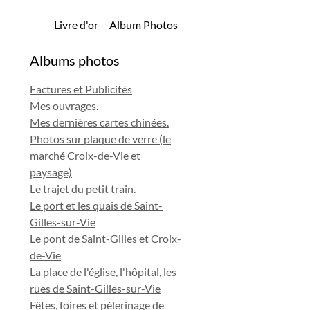
Livre d'or
Album Photos
Albums photos
Factures et Publicités
Mes ouvrages.
Mes dernières cartes chinées.
Photos sur plaque de verre (le
marché Croix-de-Vie et
paysage)
Le trajet du petit train.
Le port et les quais de Saint-
Gilles-sur-Vie
Le pont de Saint-Gilles et Croix-
de-Vie
La place de l'église, l'hôpital, les
rues de Saint-Gilles-sur-Vie
Fêtes, foires et pélerinage de