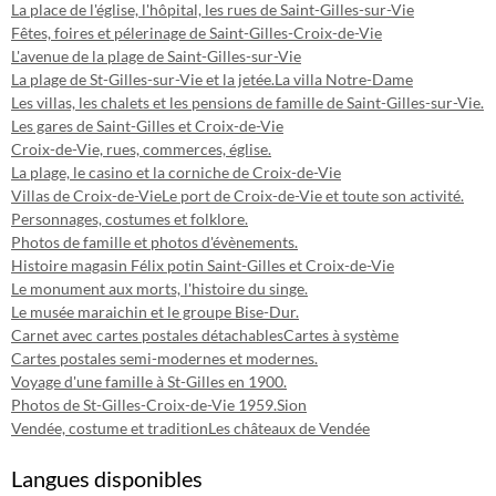
La place de l'église, l'hôpital, les rues de Saint-Gilles-sur-Vie
Fêtes, foires et pélerinage de Saint-Gilles-Croix-de-Vie
L'avenue de la plage de Saint-Gilles-sur-Vie
La plage de St-Gilles-sur-Vie et la jetée.
La villa Notre-Dame
Les villas, les chalets et les pensions de famille de Saint-Gilles-sur-Vie.
Les gares de Saint-Gilles et Croix-de-Vie
Croix-de-Vie, rues, commerces, église.
La plage, le casino et la corniche de Croix-de-Vie
Villas de Croix-de-Vie
Le port de Croix-de-Vie et toute son activité.
Personnages, costumes et folklore.
Photos de famille et photos d'évènements.
Histoire magasin Félix potin Saint-Gilles et Croix-de-Vie
Le monument aux morts, l'histoire du singe.
Le musée maraichin et le groupe Bise-Dur.
Carnet avec cartes postales détachables
Cartes à système
Cartes postales semi-modernes et modernes.
Voyage d'une famille à St-Gilles en 1900.
Photos de St-Gilles-Croix-de-Vie 1959.
Sion
Vendée, costume et tradition
Les châteaux de Vendée
Langues disponibles