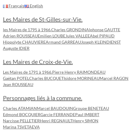
Français
English
Les Maires de St-Gilles-sur-Vie.
les Maires de 1795 à 1966.
Charles GRONDIN
Alphonse GAUTTE
Adrien ROUSSEAU
Emilien LOUBE
Jules VALLEE
Abel PIPAUD
Hippolyte CHAUVIERE
Armand GARREAU
Joseph KLEINDIENST
Auguste IDIER
Les Maires de Croix-de-Vie.
Les Maires de 1791 à 1966.
Pierre Henry RAIMONDEAU
Gaëtan POTEL
Charles BUCQUET
Isidore MORINEAU
Marcel RAGON
Jean ROUSSEAU
Personnages liés à la commune.
Charles ATAMIAN
Marcel BAUDOUIN
Groupe BENETEAU
Edmond BOCQUIER
Garcie FERRANDE
Paul IMBERT
Narcisse PELLETIER
Henri REGNAULT
Henry SIMON
Marina TSVETAEVA