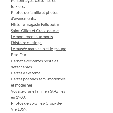
Personnages, costumes et
folklore.
Photos de famille et photos
d'évènements.
Histoire magasin Félix potin
Saint-Gilles et Croix-de-Vie
Le monument aux morts,
l'histoire du singe.
Le musée maraichin et le groupe
Bise-Dur.
Carnet avec cartes postales
détachables
Cartes à système
Cartes postales semi-modernes
et modernes.
Voyage d'une famille à St-Gilles
en 1900.
Photos de St-Gilles-Croix-de-
Vie 1959.