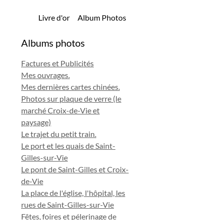
Livre d'or
Album Photos
Albums photos
Factures et Publicités
Mes ouvrages.
Mes dernières cartes chinées.
Photos sur plaque de verre (le
marché Croix-de-Vie et
paysage)
Le trajet du petit train.
Le port et les quais de Saint-
Gilles-sur-Vie
Le pont de Saint-Gilles et Croix-
de-Vie
La place de l'église, l'hôpital, les
rues de Saint-Gilles-sur-Vie
Fêtes, foires et pélerinage de