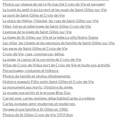
Photos sur plaque de verre (le marché Croix-de-Vie et paysage)
Le trajet du petit train.
Le port et les quais de Saint-Gilles-sur-Vie
Le pont de Saint-Gilles et Croix-de-Vie
La place de l'église, l'hôpital, les rues de Saint-Gilles-sur-Vie
Fêtes, foires et pélerinage de Saint-Gilles-Croix-de-Vie
L'avenue de la plage de Saint-Gilles-sur-Vie
La plage de St-Gilles-sur-Vie et la jetée.
La villa Notre-Dame
Les villas, les chalets et les pensions de famille de Saint-Gilles-sur-Vie.
Les gares de Saint-Gilles et Croix-de-Vie
Croix-de-Vie, rues, commerces, église.
La plage, le casino et la corniche de Croix-de-Vie
Villas de Croix-de-Vie
Le port de Croix-de-Vie et toute son activité.
Personnages, costumes et folklore.
Photos de famille et photos d'évènements.
Histoire magasin Félix potin Saint-Gilles et Croix-de-Vie
Le monument aux morts, l'histoire du singe.
Le musée maraichin et le groupe Bise-Dur.
Carnet avec cartes postales détachables
Cartes à système
Cartes postales semi-modernes et modernes.
Voyage d'une famille à St-Gilles en 1900.
Photos de St-Gilles-Croix-de-Vie 1959.
Sion