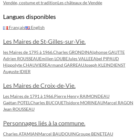
Vendée, costume et tradition
Les châteaux de Vendée
Langues disponibles
Français
English
Les Maires de St-Gilles-sur-Vie.
les Maires de 1795 à 1966.
Charles GRONDIN
Alphonse GAUTTE
Adrien ROUSSEAU
Emilien LOUBE
Jules VALLEE
Abel PIPAUD
Hippolyte CHAUVIERE
Armand GARREAU
Joseph KLEINDIENST
Auguste IDIER
Les Maires de Croix-de-Vie.
Les Maires de 1791 à 1966.
Pierre Henry RAIMONDEAU
Gaëtan POTEL
Charles BUCQUET
Isidore MORINEAU
Marcel RAGON
Jean ROUSSEAU
Personnages liés à la commune.
Charles ATAMIAN
Marcel BAUDOUIN
Groupe BENETEAU