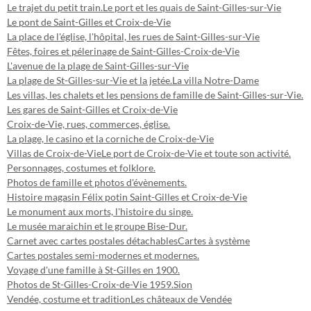
Le trajet du petit train.
Le port et les quais de Saint-Gilles-sur-Vie
Le pont de Saint-Gilles et Croix-de-Vie
La place de l'église, l'hôpital, les rues de Saint-Gilles-sur-Vie
Fêtes, foires et pélerinage de Saint-Gilles-Croix-de-Vie
L'avenue de la plage de Saint-Gilles-sur-Vie
La plage de St-Gilles-sur-Vie et la jetée.
La villa Notre-Dame
Les villas, les chalets et les pensions de famille de Saint-Gilles-sur-Vie.
Les gares de Saint-Gilles et Croix-de-Vie
Croix-de-Vie, rues, commerces, église.
La plage, le casino et la corniche de Croix-de-Vie
Villas de Croix-de-Vie
Le port de Croix-de-Vie et toute son activité.
Personnages, costumes et folklore.
Photos de famille et photos d'évènements.
Histoire magasin Félix potin Saint-Gilles et Croix-de-Vie
Le monument aux morts, l'histoire du singe.
Le musée maraichin et le groupe Bise-Dur.
Carnet avec cartes postales détachables
Cartes à système
Cartes postales semi-modernes et modernes.
Voyage d'une famille à St-Gilles en 1900.
Photos de St-Gilles-Croix-de-Vie 1959.
Sion
Vendée, costume et tradition
Les châteaux de Vendée