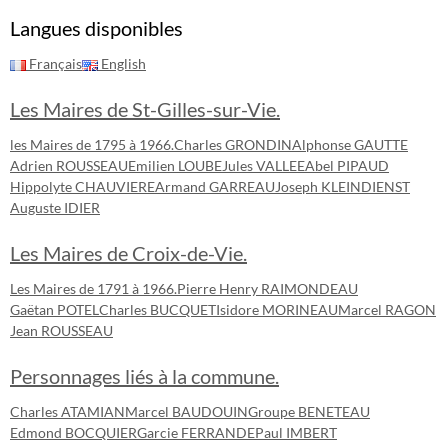
Langues disponibles
Français
English
Les Maires de St-Gilles-sur-Vie.
les Maires de 1795 à 1966.
Charles GRONDIN
Alphonse GAUTTE
Adrien ROUSSEAU
Emilien LOUBE
Jules VALLEE
Abel PIPAUD
Hippolyte CHAUVIERE
Armand GARREAU
Joseph KLEINDIENST
Auguste IDIER
Les Maires de Croix-de-Vie.
Les Maires de 1791 à 1966.
Pierre Henry RAIMONDEAU
Gaëtan POTEL
Charles BUCQUET
Isidore MORINEAU
Marcel RAGON
Jean ROUSSEAU
Personnages liés à la commune.
Charles ATAMIAN
Marcel BAUDOUIN
Groupe BENETEAU
Edmond BOCQUIER
Garcie FERRANDE
Paul IMBERT