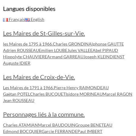
Langues disponibles
Français
English
Les Maires de St-Gilles-sur-Vie.
les Maires de 1795 à 1966.
Charles GRONDIN
Alphonse GAUTTE
Adrien ROUSSEAU
Emilien LOUBE
Jules VALLEE
Abel PIPAUD
Hippolyte CHAUVIERE
Armand GARREAU
Joseph KLEINDIENST
Auguste IDIER
Les Maires de Croix-de-Vie.
Les Maires de 1791 à 1966.
Pierre Henry RAIMONDEAU
Gaëtan POTEL
Charles BUCQUET
Isidore MORINEAU
Marcel RAGON
Jean ROUSSEAU
Personnages liés à la commune.
Charles ATAMIAN
Marcel BAUDOUIN
Groupe BENETEAU
Edmond BOCQUIER
Garcie FERRANDE
Paul IMBERT