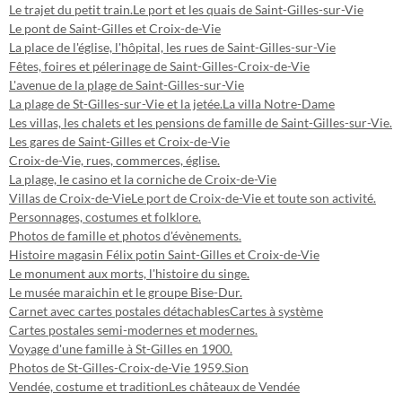
Le trajet du petit train.
Le port et les quais de Saint-Gilles-sur-Vie
Le pont de Saint-Gilles et Croix-de-Vie
La place de l'église, l'hôpital, les rues de Saint-Gilles-sur-Vie
Fêtes, foires et pélerinage de Saint-Gilles-Croix-de-Vie
L'avenue de la plage de Saint-Gilles-sur-Vie
La plage de St-Gilles-sur-Vie et la jetée.
La villa Notre-Dame
Les villas, les chalets et les pensions de famille de Saint-Gilles-sur-Vie.
Les gares de Saint-Gilles et Croix-de-Vie
Croix-de-Vie, rues, commerces, église.
La plage, le casino et la corniche de Croix-de-Vie
Villas de Croix-de-Vie
Le port de Croix-de-Vie et toute son activité.
Personnages, costumes et folklore.
Photos de famille et photos d'évènements.
Histoire magasin Félix potin Saint-Gilles et Croix-de-Vie
Le monument aux morts, l'histoire du singe.
Le musée maraichin et le groupe Bise-Dur.
Carnet avec cartes postales détachables
Cartes à système
Cartes postales semi-modernes et modernes.
Voyage d'une famille à St-Gilles en 1900.
Photos de St-Gilles-Croix-de-Vie 1959.
Sion
Vendée, costume et tradition
Les châteaux de Vendée