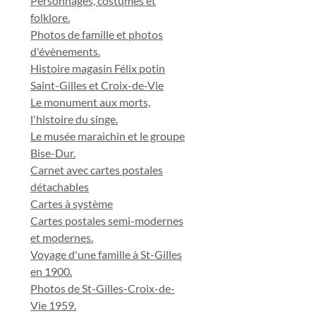
Personnages, costumes et
folklore.
Photos de famille et photos
d'évènements.
Histoire magasin Félix potin
Saint-Gilles et Croix-de-Vie
Le monument aux morts,
l'histoire du singe.
Le musée maraichin et le groupe
Bise-Dur.
Carnet avec cartes postales
détachables
Cartes à système
Cartes postales semi-modernes
et modernes.
Voyage d'une famille à St-Gilles
en 1900.
Photos de St-Gilles-Croix-de-
Vie 1959.