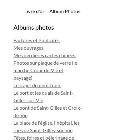
Livre d'or
Album Photos
Albums photos
Factures et Publicités
Mes ouvrages.
Mes dernières cartes chinées.
Photos sur plaque de verre (le
marché Croix-de-Vie et
paysage)
Le trajet du petit train.
Le port et les quais de Saint-
Gilles-sur-Vie
Le pont de Saint-Gilles et Croix-
de-Vie
La place de l'église, l'hôpital, les
rues de Saint-Gilles-sur-Vie
Fêtes, foires et pélerinage de