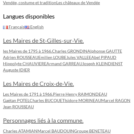
Vendée, costume et tradition
Les châteaux de Vendée
Langues disponibles
Français
English
Les Maires de St-Gilles-sur-Vie.
les Maires de 1795 à 1966.
Charles GRONDIN
Alphonse GAUTTE
Adrien ROUSSEAU
Emilien LOUBE
Jules VALLEE
Abel PIPAUD
Hippolyte CHAUVIERE
Armand GARREAU
Joseph KLEINDIENST
Auguste IDIER
Les Maires de Croix-de-Vie.
Les Maires de 1791 à 1966.
Pierre Henry RAIMONDEAU
Gaëtan POTEL
Charles BUCQUET
Isidore MORINEAU
Marcel RAGON
Jean ROUSSEAU
Personnages liés à la commune.
Charles ATAMIAN
Marcel BAUDOUIN
Groupe BENETEAU