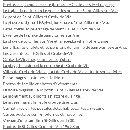
Photos sur plaque de verre (le marché Croix-de-Vie et paysage)
Le trajet du petit train.
Le port et les quais de Saint-Gilles-sur-Vie
Le pont de Saint-Gilles et Croix-de-Vie
La place de l'église, l'hôpital, les rues de Saint-Gilles-sur-Vie
Fêtes, foires et pélerinage de Saint-Gilles-Croix-de-Vie
L'avenue de la plage de Saint-Gilles-sur-Vie
La plage de St-Gilles-sur-Vie et la jetée.
La villa Notre-Dame
Les villas, les chalets et les pensions de famille de Saint-Gilles-sur-Vie.
Les gares de Saint-Gilles et Croix-de-Vie
Croix-de-Vie, rues, commerces, église.
La plage, le casino et la corniche de Croix-de-Vie
Villas de Croix-de-Vie
Le port de Croix-de-Vie et toute son activité.
Personnages, costumes et folklore.
Photos de famille et photos d'évènements.
Histoire magasin Félix potin Saint-Gilles et Croix-de-Vie
Le monument aux morts, l'histoire du singe.
Le musée maraichin et le groupe Bise-Dur.
Carnet avec cartes postales détachables
Cartes à système
Cartes postales semi-modernes et modernes.
Voyage d'une famille à St-Gilles en 1900.
Photos de St-Gilles-Croix-de-Vie 1959.
Sion