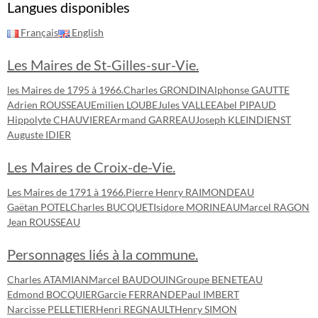
Langues disponibles
Français
English
Les Maires de St-Gilles-sur-Vie.
les Maires de 1795 à 1966.
Charles GRONDIN
Alphonse GAUTTE
Adrien ROUSSEAU
Emilien LOUBE
Jules VALLEE
Abel PIPAUD
Hippolyte CHAUVIERE
Armand GARREAU
Joseph KLEINDIENST
Auguste IDIER
Les Maires de Croix-de-Vie.
Les Maires de 1791 à 1966.
Pierre Henry RAIMONDEAU
Gaëtan POTEL
Charles BUCQUET
Isidore MORINEAU
Marcel RAGON
Jean ROUSSEAU
Personnages liés à la commune.
Charles ATAMIAN
Marcel BAUDOUIN
Groupe BENETEAU
Edmond BOCQUIER
Garcie FERRANDE
Paul IMBERT
Narcisse PELLETIER
Henri REGNAULT
Henry SIMON