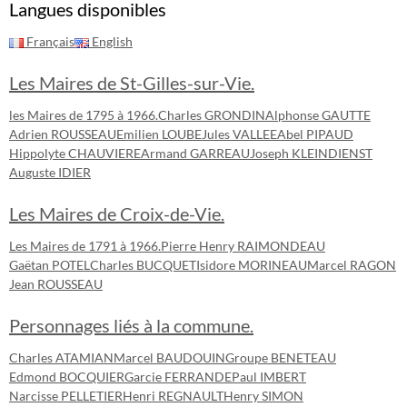
Langues disponibles
Français
English
Les Maires de St-Gilles-sur-Vie.
les Maires de 1795 à 1966.
Charles GRONDIN
Alphonse GAUTTE
Adrien ROUSSEAU
Emilien LOUBE
Jules VALLEE
Abel PIPAUD
Hippolyte CHAUVIERE
Armand GARREAU
Joseph KLEINDIENST
Auguste IDIER
Les Maires de Croix-de-Vie.
Les Maires de 1791 à 1966.
Pierre Henry RAIMONDEAU
Gaëtan POTEL
Charles BUCQUET
Isidore MORINEAU
Marcel RAGON
Jean ROUSSEAU
Personnages liés à la commune.
Charles ATAMIAN
Marcel BAUDOUIN
Groupe BENETEAU
Edmond BOCQUIER
Garcie FERRANDE
Paul IMBERT
Narcisse PELLETIER
Henri REGNAULT
Henry SIMON