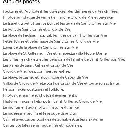
Albums photos
Factures et Publicités
Mes ouvrages.
Mes dernières cartes chinées.
Photos sur plaque de verre (le marché Croix-de-Vie et paysage)
Le trajet du petit train.
Le port et les quais de Saint-Gilles-sur-Vie
Le pont de Saint-Gilles et Croix-de-Vie
La place de l'église, l'hôpital, les rues de Saint-Gilles-sur-Vie
Fêtes, foires et pélerinage de Saint-Gilles-Croix-de-Vie
L'avenue de la plage de Saint-Gilles-sur-Vie
La plage de St-Gilles-sur-Vie et la jetée.
La villa Notre-Dame
Les villas, les chalets et les pensions de famille de Saint-Gilles-sur-Vie.
Les gares de Saint-Gilles et Croix-de-Vie
Croix-de-Vie, rues, commerces, église.
La plage, le casino et la corniche de Croix-de-Vie
Villas de Croix-de-Vie
Le port de Croix-de-Vie et toute son activité.
Personnages, costumes et folklore.
Photos de famille et photos d'évènements.
Histoire magasin Félix potin Saint-Gilles et Croix-de-Vie
Le monument aux morts, l'histoire du singe.
Le musée maraichin et le groupe Bise-Dur.
Carnet avec cartes postales détachables
Cartes à système
Cartes postales semi-modernes et modernes.