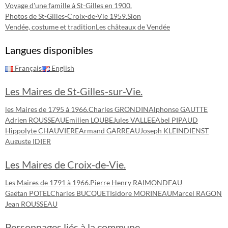
Voyage d'une famille à St-Gilles en 1900.
Photos de St-Gilles-Croix-de-Vie 1959.
Sion
Vendée, costume et tradition
Les châteaux de Vendée
Langues disponibles
Français
English
Les Maires de St-Gilles-sur-Vie.
les Maires de 1795 à 1966.
Charles GRONDIN
Alphonse GAUTTE
Adrien ROUSSEAU
Emilien LOUBE
Jules VALLEE
Abel PIPAUD
Hippolyte CHAUVIERE
Armand GARREAU
Joseph KLEINDIENST
Auguste IDIER
Les Maires de Croix-de-Vie.
Les Maires de 1791 à 1966.
Pierre Henry RAIMONDEAU
Gaëtan POTEL
Charles BUCQUET
Isidore MORINEAU
Marcel RAGON
Jean ROUSSEAU
Personnages liés à la commune.