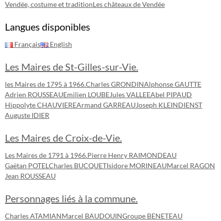
Vendée, costume et tradition
Les châteaux de Vendée
Langues disponibles
Français
English
Les Maires de St-Gilles-sur-Vie.
les Maires de 1795 à 1966.
Charles GRONDIN
Alphonse GAUTTE
Adrien ROUSSEAU
Emilien LOUBE
Jules VALLEE
Abel PIPAUD
Hippolyte CHAUVIERE
Armand GARREAU
Joseph KLEINDIENST
Auguste IDIER
Les Maires de Croix-de-Vie.
Les Maires de 1791 à 1966.
Pierre Henry RAIMONDEAU
Gaëtan POTEL
Charles BUCQUET
Isidore MORINEAU
Marcel RAGON
Jean ROUSSEAU
Personnages liés à la commune.
Charles ATAMIAN
Marcel BAUDOUIN
Groupe BENETEAU