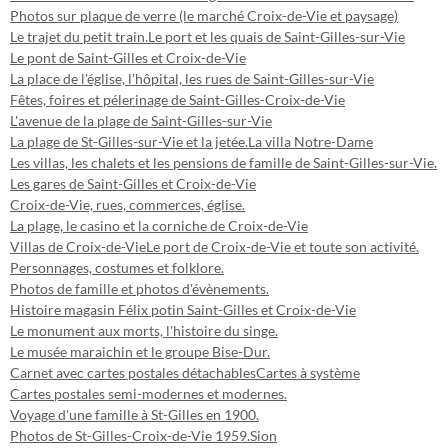
Photos sur plaque de verre (le marché Croix-de-Vie et paysage)
Le trajet du petit train.
Le port et les quais de Saint-Gilles-sur-Vie
Le pont de Saint-Gilles et Croix-de-Vie
La place de l'église, l'hôpital, les rues de Saint-Gilles-sur-Vie
Fêtes, foires et pélerinage de Saint-Gilles-Croix-de-Vie
L'avenue de la plage de Saint-Gilles-sur-Vie
La plage de St-Gilles-sur-Vie et la jetée.
La villa Notre-Dame
Les villas, les chalets et les pensions de famille de Saint-Gilles-sur-Vie.
Les gares de Saint-Gilles et Croix-de-Vie
Croix-de-Vie, rues, commerces, église.
La plage, le casino et la corniche de Croix-de-Vie
Villas de Croix-de-Vie
Le port de Croix-de-Vie et toute son activité.
Personnages, costumes et folklore.
Photos de famille et photos d'évènements.
Histoire magasin Félix potin Saint-Gilles et Croix-de-Vie
Le monument aux morts, l'histoire du singe.
Le musée maraichin et le groupe Bise-Dur.
Carnet avec cartes postales détachables
Cartes à système
Cartes postales semi-modernes et modernes.
Voyage d'une famille à St-Gilles en 1900.
Photos de St-Gilles-Croix-de-Vie 1959.
Sion