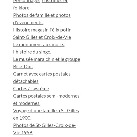
Personnages, costumes et
folklore.
Photos de famille et photos
d'évènements.
Histoire magasin Félix potin
Saint-Gilles et Croix-de-Vie
Le monument aux morts,
l'histoire du singe.
Le musée maraichin et le groupe
Bise-Dur.
Carnet avec cartes postales
détachables
Cartes à système
Cartes postales semi-modernes
et modernes.
Voyage d'une famille à St-Gilles
en 1900.
Photos de St-Gilles-Croix-de-
Vie 1959.