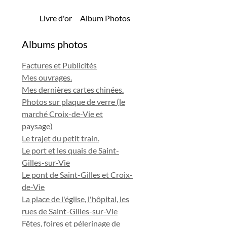
Livre d'or
Album Photos
Albums photos
Factures et Publicités
Mes ouvrages.
Mes dernières cartes chinées.
Photos sur plaque de verre (le
marché Croix-de-Vie et
paysage)
Le trajet du petit train.
Le port et les quais de Saint-
Gilles-sur-Vie
Le pont de Saint-Gilles et Croix-
de-Vie
La place de l'église, l'hôpital, les
rues de Saint-Gilles-sur-Vie
Fêtes, foires et pélerinage de