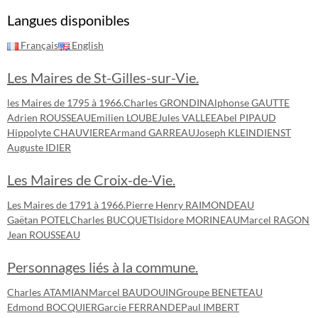
Langues disponibles
Français
English
Les Maires de St-Gilles-sur-Vie.
les Maires de 1795 à 1966.
Charles GRONDIN
Alphonse GAUTTE
Adrien ROUSSEAU
Emilien LOUBE
Jules VALLEE
Abel PIPAUD
Hippolyte CHAUVIERE
Armand GARREAU
Joseph KLEINDIENST
Auguste IDIER
Les Maires de Croix-de-Vie.
Les Maires de 1791 à 1966.
Pierre Henry RAIMONDEAU
Gaëtan POTEL
Charles BUCQUET
Isidore MORINEAU
Marcel RAGON
Jean ROUSSEAU
Personnages liés à la commune.
Charles ATAMIAN
Marcel BAUDOUIN
Groupe BENETEAU
Edmond BOCQUIER
Garcie FERRANDE
Paul IMBERT