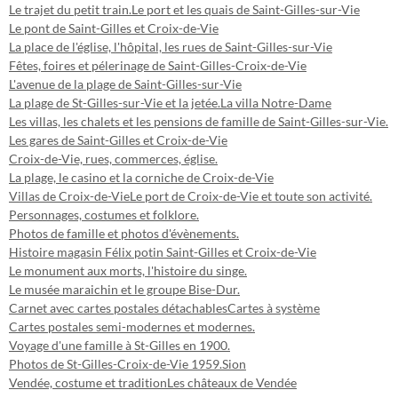
Le trajet du petit train.
Le port et les quais de Saint-Gilles-sur-Vie
Le pont de Saint-Gilles et Croix-de-Vie
La place de l'église, l'hôpital, les rues de Saint-Gilles-sur-Vie
Fêtes, foires et pélerinage de Saint-Gilles-Croix-de-Vie
L'avenue de la plage de Saint-Gilles-sur-Vie
La plage de St-Gilles-sur-Vie et la jetée.
La villa Notre-Dame
Les villas, les chalets et les pensions de famille de Saint-Gilles-sur-Vie.
Les gares de Saint-Gilles et Croix-de-Vie
Croix-de-Vie, rues, commerces, église.
La plage, le casino et la corniche de Croix-de-Vie
Villas de Croix-de-Vie
Le port de Croix-de-Vie et toute son activité.
Personnages, costumes et folklore.
Photos de famille et photos d'évènements.
Histoire magasin Félix potin Saint-Gilles et Croix-de-Vie
Le monument aux morts, l'histoire du singe.
Le musée maraichin et le groupe Bise-Dur.
Carnet avec cartes postales détachables
Cartes à système
Cartes postales semi-modernes et modernes.
Voyage d'une famille à St-Gilles en 1900.
Photos de St-Gilles-Croix-de-Vie 1959.
Sion
Vendée, costume et tradition
Les châteaux de Vendée