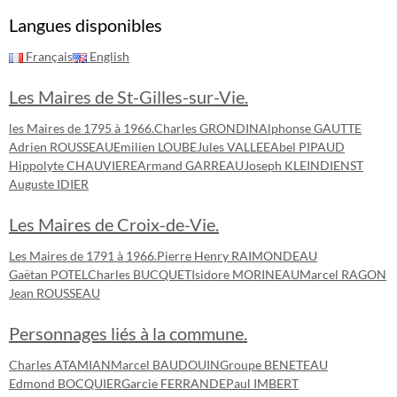
Langues disponibles
Français
English
Les Maires de St-Gilles-sur-Vie.
les Maires de 1795 à 1966.
Charles GRONDIN
Alphonse GAUTTE
Adrien ROUSSEAU
Emilien LOUBE
Jules VALLEE
Abel PIPAUD
Hippolyte CHAUVIERE
Armand GARREAU
Joseph KLEINDIENST
Auguste IDIER
Les Maires de Croix-de-Vie.
Les Maires de 1791 à 1966.
Pierre Henry RAIMONDEAU
Gaëtan POTEL
Charles BUCQUET
Isidore MORINEAU
Marcel RAGON
Jean ROUSSEAU
Personnages liés à la commune.
Charles ATAMIAN
Marcel BAUDOUIN
Groupe BENETEAU
Edmond BOCQUIER
Garcie FERRANDE
Paul IMBERT