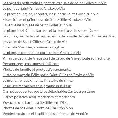
Le trajet du petit train.
Le port et les quais de Saint-Gilles-sur-Vie
Le pont de Saint-Gilles et Croix-de-Vie
La place de l'église, l'hôpital, les rues de Saint-Gilles-sur-Vie
Fêtes, foires et pélerinage de Saint-Gilles-Croix-de-Vie
L'avenue de la plage de Saint-Gilles-sur-Vie
La plage de St-Gilles-sur-Vie et la jetée.
La villa Notre-Dame
Les villas, les chalets et les pensions de famille de Saint-Gilles-sur-Vie.
Les gares de Saint-Gilles et Croix-de-Vie
Croix-de-Vie, rues, commerces, église.
La plage, le casino et la corniche de Croix-de-Vie
Villas de Croix-de-Vie
Le port de Croix-de-Vie et toute son activité.
Personnages, costumes et folklore.
Photos de famille et photos d'évènements.
Histoire magasin Félix potin Saint-Gilles et Croix-de-Vie
Le monument aux morts, l'histoire du singe.
Le musée maraichin et le groupe Bise-Dur.
Carnet avec cartes postales détachables
Cartes à système
Cartes postales semi-modernes et modernes.
Voyage d'une famille à St-Gilles en 1900.
Photos de St-Gilles-Croix-de-Vie 1959.
Sion
Vendée, costume et tradition
Les châteaux de Vendée