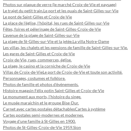
Photos sur plaque de verre (le marché Croix-de-Vie et paysage)
Le trajet du petit train.
Le port et les quais de Saint-Gilles-sur-Vie
Le pont de Saint-Gilles et Croix-de-Vie
La place de l'église, l'hôpital, les rues de Saint-Gilles-sur-Vie
Fêtes, foires et pélerinage de Saint-Gilles-Croix-de-Vie
L'avenue de la plage de Saint-Gilles-sur-Vie
La plage de St-Gilles-sur-Vie et la jetée.
La villa Notre-Dame
Les villas, les chalets et les pensions de famille de Saint-Gilles-sur-Vie.
Les gares de Saint-Gilles et Croix-de-Vie
Croix-de-Vie, rues, commerces, église.
La plage, le casino et la corniche de Croix-de-Vie
Villas de Croix-de-Vie
Le port de Croix-de-Vie et toute son activité.
Personnages, costumes et folklore.
Photos de famille et photos d'évènements.
Histoire magasin Félix potin Saint-Gilles et Croix-de-Vie
Le monument aux morts, l'histoire du singe.
Le musée maraichin et le groupe Bise-Dur.
Carnet avec cartes postales détachables
Cartes à système
Cartes postales semi-modernes et modernes.
Voyage d'une famille à St-Gilles en 1900.
Photos de St-Gilles-Croix-de-Vie 1959.
Sion