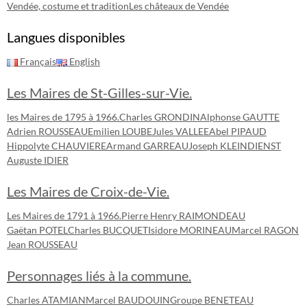
Vendée, costume et tradition
Les châteaux de Vendée
Langues disponibles
Français
English
Les Maires de St-Gilles-sur-Vie.
les Maires de 1795 à 1966.
Charles GRONDIN
Alphonse GAUTTE
Adrien ROUSSEAU
Emilien LOUBE
Jules VALLEE
Abel PIPAUD
Hippolyte CHAUVIERE
Armand GARREAU
Joseph KLEINDIENST
Auguste IDIER
Les Maires de Croix-de-Vie.
Les Maires de 1791 à 1966.
Pierre Henry RAIMONDEAU
Gaëtan POTEL
Charles BUCQUET
Isidore MORINEAU
Marcel RAGON
Jean ROUSSEAU
Personnages liés à la commune.
Charles ATAMIAN
Marcel BAUDOUIN
Groupe BENETEAU