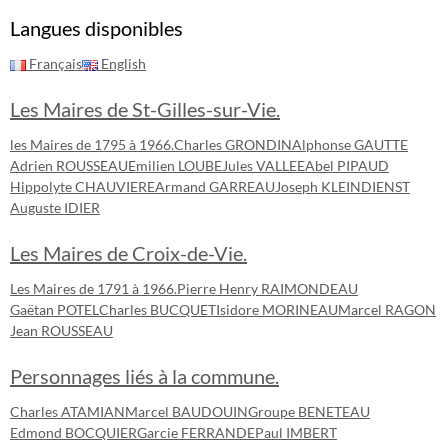
Langues disponibles
Français
English
Les Maires de St-Gilles-sur-Vie.
les Maires de 1795 à 1966.
Charles GRONDIN
Alphonse GAUTTE
Adrien ROUSSEAU
Emilien LOUBE
Jules VALLEE
Abel PIPAUD
Hippolyte CHAUVIERE
Armand GARREAU
Joseph KLEINDIENST
Auguste IDIER
Les Maires de Croix-de-Vie.
Les Maires de 1791 à 1966.
Pierre Henry RAIMONDEAU
Gaëtan POTEL
Charles BUCQUET
Isidore MORINEAU
Marcel RAGON
Jean ROUSSEAU
Personnages liés à la commune.
Charles ATAMIAN
Marcel BAUDOUIN
Groupe BENETEAU
Edmond BOCQUIER
Garcie FERRANDE
Paul IMBERT