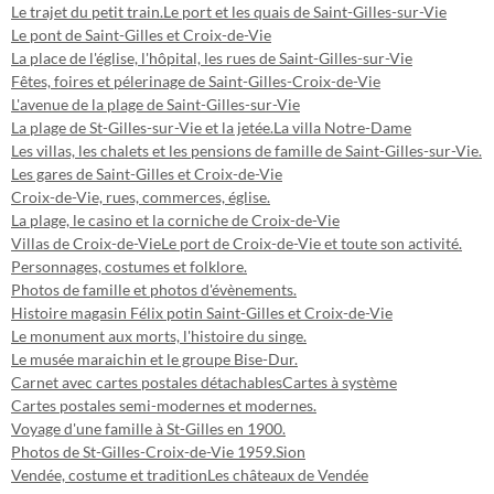
Le trajet du petit train.
Le port et les quais de Saint-Gilles-sur-Vie
Le pont de Saint-Gilles et Croix-de-Vie
La place de l'église, l'hôpital, les rues de Saint-Gilles-sur-Vie
Fêtes, foires et pélerinage de Saint-Gilles-Croix-de-Vie
L'avenue de la plage de Saint-Gilles-sur-Vie
La plage de St-Gilles-sur-Vie et la jetée.
La villa Notre-Dame
Les villas, les chalets et les pensions de famille de Saint-Gilles-sur-Vie.
Les gares de Saint-Gilles et Croix-de-Vie
Croix-de-Vie, rues, commerces, église.
La plage, le casino et la corniche de Croix-de-Vie
Villas de Croix-de-Vie
Le port de Croix-de-Vie et toute son activité.
Personnages, costumes et folklore.
Photos de famille et photos d'évènements.
Histoire magasin Félix potin Saint-Gilles et Croix-de-Vie
Le monument aux morts, l'histoire du singe.
Le musée maraichin et le groupe Bise-Dur.
Carnet avec cartes postales détachables
Cartes à système
Cartes postales semi-modernes et modernes.
Voyage d'une famille à St-Gilles en 1900.
Photos de St-Gilles-Croix-de-Vie 1959.
Sion
Vendée, costume et tradition
Les châteaux de Vendée