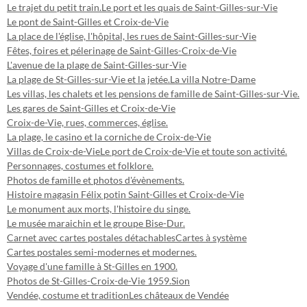
Le trajet du petit train.
Le port et les quais de Saint-Gilles-sur-Vie
Le pont de Saint-Gilles et Croix-de-Vie
La place de l'église, l'hôpital, les rues de Saint-Gilles-sur-Vie
Fêtes, foires et pélerinage de Saint-Gilles-Croix-de-Vie
L'avenue de la plage de Saint-Gilles-sur-Vie
La plage de St-Gilles-sur-Vie et la jetée.
La villa Notre-Dame
Les villas, les chalets et les pensions de famille de Saint-Gilles-sur-Vie.
Les gares de Saint-Gilles et Croix-de-Vie
Croix-de-Vie, rues, commerces, église.
La plage, le casino et la corniche de Croix-de-Vie
Villas de Croix-de-Vie
Le port de Croix-de-Vie et toute son activité.
Personnages, costumes et folklore.
Photos de famille et photos d'évènements.
Histoire magasin Félix potin Saint-Gilles et Croix-de-Vie
Le monument aux morts, l'histoire du singe.
Le musée maraichin et le groupe Bise-Dur.
Carnet avec cartes postales détachables
Cartes à système
Cartes postales semi-modernes et modernes.
Voyage d'une famille à St-Gilles en 1900.
Photos de St-Gilles-Croix-de-Vie 1959.
Sion
Vendée, costume et tradition
Les châteaux de Vendée