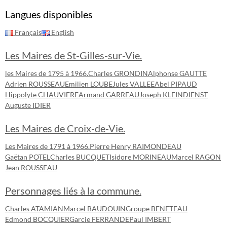
Langues disponibles
Français
English
Les Maires de St-Gilles-sur-Vie.
les Maires de 1795 à 1966.
Charles GRONDIN
Alphonse GAUTTE
Adrien ROUSSEAU
Emilien LOUBE
Jules VALLEE
Abel PIPAUD
Hippolyte CHAUVIERE
Armand GARREAU
Joseph KLEINDIENST
Auguste IDIER
Les Maires de Croix-de-Vie.
Les Maires de 1791 à 1966.
Pierre Henry RAIMONDEAU
Gaëtan POTEL
Charles BUCQUET
Isidore MORINEAU
Marcel RAGON
Jean ROUSSEAU
Personnages liés à la commune.
Charles ATAMIAN
Marcel BAUDOUIN
Groupe BENETEAU
Edmond BOCQUIER
Garcie FERRANDE
Paul IMBERT