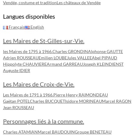
Vendée, costume et tradition
Les châteaux de Vendée
Langues disponibles
Français
English
Les Maires de St-Gilles-sur-Vie.
les Maires de 1795 à 1966.
Charles GRONDIN
Alphonse GAUTTE
Adrien ROUSSEAU
Emilien LOUBE
Jules VALLEE
Abel PIPAUD
Hippolyte CHAUVIERE
Armand GARREAU
Joseph KLEINDIENST
Auguste IDIER
Les Maires de Croix-de-Vie.
Les Maires de 1791 à 1966.
Pierre Henry RAIMONDEAU
Gaëtan POTEL
Charles BUCQUET
Isidore MORINEAU
Marcel RAGON
Jean ROUSSEAU
Personnages liés à la commune.
Charles ATAMIAN
Marcel BAUDOUIN
Groupe BENETEAU