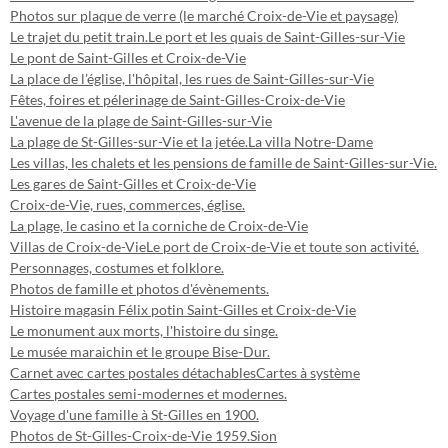
Photos sur plaque de verre (le marché Croix-de-Vie et paysage)
Le trajet du petit train.
Le port et les quais de Saint-Gilles-sur-Vie
Le pont de Saint-Gilles et Croix-de-Vie
La place de l'église, l'hôpital, les rues de Saint-Gilles-sur-Vie
Fêtes, foires et pélerinage de Saint-Gilles-Croix-de-Vie
L'avenue de la plage de Saint-Gilles-sur-Vie
La plage de St-Gilles-sur-Vie et la jetée.
La villa Notre-Dame
Les villas, les chalets et les pensions de famille de Saint-Gilles-sur-Vie.
Les gares de Saint-Gilles et Croix-de-Vie
Croix-de-Vie, rues, commerces, église.
La plage, le casino et la corniche de Croix-de-Vie
Villas de Croix-de-Vie
Le port de Croix-de-Vie et toute son activité.
Personnages, costumes et folklore.
Photos de famille et photos d'évènements.
Histoire magasin Félix potin Saint-Gilles et Croix-de-Vie
Le monument aux morts, l'histoire du singe.
Le musée maraichin et le groupe Bise-Dur.
Carnet avec cartes postales détachables
Cartes à système
Cartes postales semi-modernes et modernes.
Voyage d'une famille à St-Gilles en 1900.
Photos de St-Gilles-Croix-de-Vie 1959.
Sion