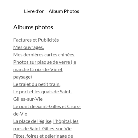
Livre d'or
Album Photos
Albums photos
Factures et Publicités
Mes ouvrages.
Mes dernières cartes chinées.
Photos sur plaque de verre (le
marché Croix-de-Vie et
paysage)
Le trajet du petit train.
Le port et les quais de Saint-
Gilles-sur-Vie
Le pont de Saint-Gilles et Croix-
de-Vie
La place de l'église, l'hôpital, les
rues de Saint-Gilles-sur-Vie
Fêtes, foires et pélerinage de