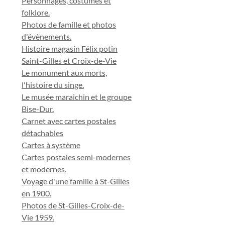
Personnages, costumes et
folklore.
Photos de famille et photos
d'évènements.
Histoire magasin Félix potin
Saint-Gilles et Croix-de-Vie
Le monument aux morts,
l'histoire du singe.
Le musée maraichin et le groupe
Bise-Dur.
Carnet avec cartes postales
détachables
Cartes à système
Cartes postales semi-modernes
et modernes.
Voyage d'une famille à St-Gilles
en 1900.
Photos de St-Gilles-Croix-de-
Vie 1959.