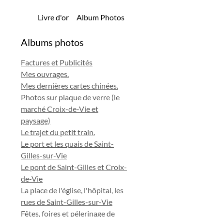
Livre d'or
Album Photos
Albums photos
Factures et Publicités
Mes ouvrages.
Mes dernières cartes chinées.
Photos sur plaque de verre (le
marché Croix-de-Vie et
paysage)
Le trajet du petit train.
Le port et les quais de Saint-
Gilles-sur-Vie
Le pont de Saint-Gilles et Croix-
de-Vie
La place de l'église, l'hôpital, les
rues de Saint-Gilles-sur-Vie
Fêtes, foires et pélerinage de