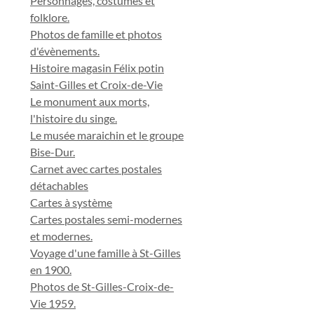
Personnages, costumes et
folklore.
Photos de famille et photos
d'évènements.
Histoire magasin Félix potin
Saint-Gilles et Croix-de-Vie
Le monument aux morts,
l'histoire du singe.
Le musée maraichin et le groupe
Bise-Dur.
Carnet avec cartes postales
détachables
Cartes à système
Cartes postales semi-modernes
et modernes.
Voyage d'une famille à St-Gilles
en 1900.
Photos de St-Gilles-Croix-de-
Vie 1959.