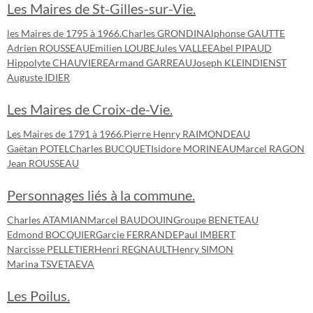
Les Maires de St-Gilles-sur-Vie.
les Maires de 1795 à 1966.
Charles GRONDIN
Alphonse GAUTTE
Adrien ROUSSEAU
Emilien LOUBE
Jules VALLEE
Abel PIPAUD
Hippolyte CHAUVIERE
Armand GARREAU
Joseph KLEINDIENST
Auguste IDIER
Les Maires de Croix-de-Vie.
Les Maires de 1791 à 1966.
Pierre Henry RAIMONDEAU
Gaëtan POTEL
Charles BUCQUET
Isidore MORINEAU
Marcel RAGON
Jean ROUSSEAU
Personnages liés à la commune.
Charles ATAMIAN
Marcel BAUDOUIN
Groupe BENETEAU
Edmond BOCQUIER
Garcie FERRANDE
Paul IMBERT
Narcisse PELLETIER
Henri REGNAULT
Henry SIMON
Marina TSVETAEVA
Les Poilus.