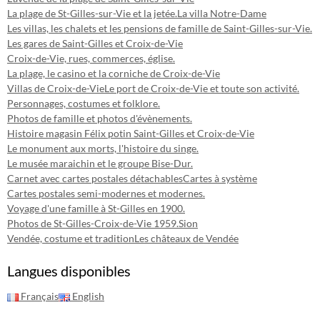
La plage de St-Gilles-sur-Vie et la jetée.
La villa Notre-Dame
Les villas, les chalets et les pensions de famille de Saint-Gilles-sur-Vie.
Les gares de Saint-Gilles et Croix-de-Vie
Croix-de-Vie, rues, commerces, église.
La plage, le casino et la corniche de Croix-de-Vie
Villas de Croix-de-Vie
Le port de Croix-de-Vie et toute son activité.
Personnages, costumes et folklore.
Photos de famille et photos d'évènements.
Histoire magasin Félix potin Saint-Gilles et Croix-de-Vie
Le monument aux morts, l'histoire du singe.
Le musée maraichin et le groupe Bise-Dur.
Carnet avec cartes postales détachables
Cartes à système
Cartes postales semi-modernes et modernes.
Voyage d'une famille à St-Gilles en 1900.
Photos de St-Gilles-Croix-de-Vie 1959.
Sion
Vendée, costume et tradition
Les châteaux de Vendée
Langues disponibles
Français
English