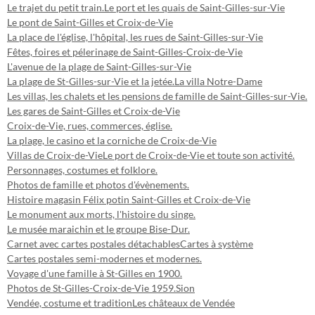
Le trajet du petit train.
Le port et les quais de Saint-Gilles-sur-Vie
Le pont de Saint-Gilles et Croix-de-Vie
La place de l'église, l'hôpital, les rues de Saint-Gilles-sur-Vie
Fêtes, foires et pélerinage de Saint-Gilles-Croix-de-Vie
L'avenue de la plage de Saint-Gilles-sur-Vie
La plage de St-Gilles-sur-Vie et la jetée.
La villa Notre-Dame
Les villas, les chalets et les pensions de famille de Saint-Gilles-sur-Vie.
Les gares de Saint-Gilles et Croix-de-Vie
Croix-de-Vie, rues, commerces, église.
La plage, le casino et la corniche de Croix-de-Vie
Villas de Croix-de-Vie
Le port de Croix-de-Vie et toute son activité.
Personnages, costumes et folklore.
Photos de famille et photos d'évènements.
Histoire magasin Félix potin Saint-Gilles et Croix-de-Vie
Le monument aux morts, l'histoire du singe.
Le musée maraichin et le groupe Bise-Dur.
Carnet avec cartes postales détachables
Cartes à système
Cartes postales semi-modernes et modernes.
Voyage d'une famille à St-Gilles en 1900.
Photos de St-Gilles-Croix-de-Vie 1959.
Sion
Vendée, costume et tradition
Les châteaux de Vendée