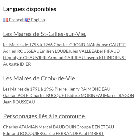
Langues disponibles
Français
English
Les Maires de St-Gilles-sur-Vie.
les Maires de 1795 à 1966.
Charles GRONDIN
Alphonse GAUTTE
Adrien ROUSSEAU
Emilien LOUBE
Jules VALLEE
Abel PIPAUD
Hippolyte CHAUVIERE
Armand GARREAU
Joseph KLEINDIENST
Auguste IDIER
Les Maires de Croix-de-Vie.
Les Maires de 1791 à 1966.
Pierre Henry RAIMONDEAU
Gaëtan POTEL
Charles BUCQUET
Isidore MORINEAU
Marcel RAGON
Jean ROUSSEAU
Personnages liés à la commune.
Charles ATAMIAN
Marcel BAUDOUIN
Groupe BENETEAU
Edmond BOCQUIER
Garcie FERRANDE
Paul IMBERT