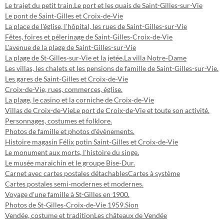
Le trajet du petit train.
Le port et les quais de Saint-Gilles-sur-Vie
Le pont de Saint-Gilles et Croix-de-Vie
La place de l'église, l'hôpital, les rues de Saint-Gilles-sur-Vie
Fêtes, foires et pélerinage de Saint-Gilles-Croix-de-Vie
L'avenue de la plage de Saint-Gilles-sur-Vie
La plage de St-Gilles-sur-Vie et la jetée.
La villa Notre-Dame
Les villas, les chalets et les pensions de famille de Saint-Gilles-sur-Vie.
Les gares de Saint-Gilles et Croix-de-Vie
Croix-de-Vie, rues, commerces, église.
La plage, le casino et la corniche de Croix-de-Vie
Villas de Croix-de-Vie
Le port de Croix-de-Vie et toute son activité.
Personnages, costumes et folklore.
Photos de famille et photos d'évènements.
Histoire magasin Félix potin Saint-Gilles et Croix-de-Vie
Le monument aux morts, l'histoire du singe.
Le musée maraichin et le groupe Bise-Dur.
Carnet avec cartes postales détachables
Cartes à système
Cartes postales semi-modernes et modernes.
Voyage d'une famille à St-Gilles en 1900.
Photos de St-Gilles-Croix-de-Vie 1959.
Sion
Vendée, costume et tradition
Les châteaux de Vendée