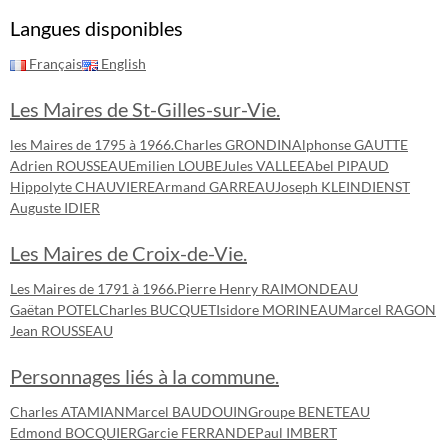
Langues disponibles
Français
English
Les Maires de St-Gilles-sur-Vie.
les Maires de 1795 à 1966.
Charles GRONDIN
Alphonse GAUTTE
Adrien ROUSSEAU
Emilien LOUBE
Jules VALLEE
Abel PIPAUD
Hippolyte CHAUVIERE
Armand GARREAU
Joseph KLEINDIENST
Auguste IDIER
Les Maires de Croix-de-Vie.
Les Maires de 1791 à 1966.
Pierre Henry RAIMONDEAU
Gaëtan POTEL
Charles BUCQUET
Isidore MORINEAU
Marcel RAGON
Jean ROUSSEAU
Personnages liés à la commune.
Charles ATAMIAN
Marcel BAUDOUIN
Groupe BENETEAU
Edmond BOCQUIER
Garcie FERRANDE
Paul IMBERT