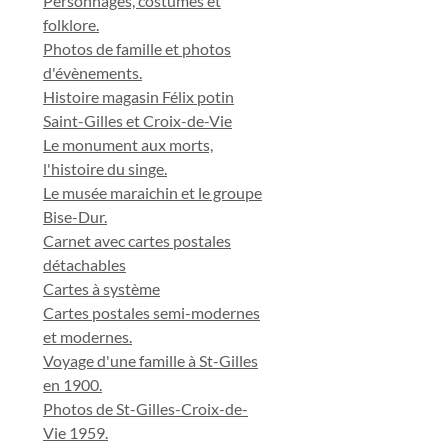
Personnages, costumes et
folklore.
Photos de famille et photos
d'évènements.
Histoire magasin Félix potin
Saint-Gilles et Croix-de-Vie
Le monument aux morts,
l'histoire du singe.
Le musée maraichin et le groupe
Bise-Dur.
Carnet avec cartes postales
détachables
Cartes à système
Cartes postales semi-modernes
et modernes.
Voyage d'une famille à St-Gilles
en 1900.
Photos de St-Gilles-Croix-de-
Vie 1959.