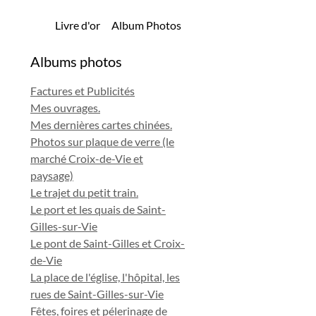
Livre d'or
Album Photos
Albums photos
Factures et Publicités
Mes ouvrages.
Mes dernières cartes chinées.
Photos sur plaque de verre (le
marché Croix-de-Vie et
paysage)
Le trajet du petit train.
Le port et les quais de Saint-
Gilles-sur-Vie
Le pont de Saint-Gilles et Croix-
de-Vie
La place de l'église, l'hôpital, les
rues de Saint-Gilles-sur-Vie
Fêtes, foires et pélerinage de