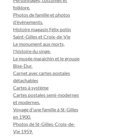
Personnages, costumes et
folklore.
Photos de famille et photos
d'évènements.
Histoire magasin Félix potin
Saint-Gilles et Croix-de-Vie
Le monument aux morts,
l'histoire du singe.
Le musée maraichin et le groupe
Bise-Dur.
Carnet avec cartes postales
détachables
Cartes à système
Cartes postales semi-modernes
et modernes.
Voyage d'une famille à St-Gilles
en 1900.
Photos de St-Gilles-Croix-de-
Vie 1959.