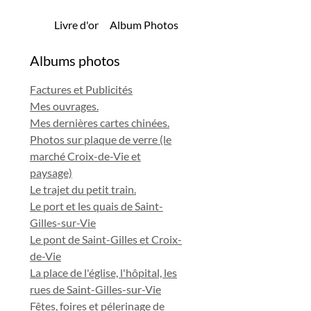
Livre d'or
Album Photos
Albums photos
Factures et Publicités
Mes ouvrages.
Mes dernières cartes chinées.
Photos sur plaque de verre (le
marché Croix-de-Vie et
paysage)
Le trajet du petit train.
Le port et les quais de Saint-
Gilles-sur-Vie
Le pont de Saint-Gilles et Croix-
de-Vie
La place de l'église, l'hôpital, les
rues de Saint-Gilles-sur-Vie
Fêtes, foires et pélerinage de