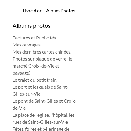
Livre d'or
Album Photos
Albums photos
Factures et Publicités
Mes ouvrages.
Mes dernières cartes chinées.
Photos sur plaque de verre (le
marché Croix-de-Vie et
paysage)
Le trajet du petit train.
Le port et les quais de Saint-
Gilles-sur-Vie
Le pont de Saint-Gilles et Croix-
de-Vie
La place de l'église, l'hôpital, les
rues de Saint-Gilles-sur-Vie
Fêtes, foires et pélerinage de