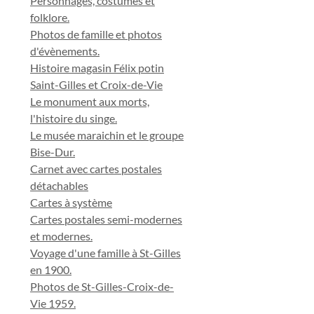
Personnages, costumes et
folklore.
Photos de famille et photos
d'évènements.
Histoire magasin Félix potin
Saint-Gilles et Croix-de-Vie
Le monument aux morts,
l'histoire du singe.
Le musée maraichin et le groupe
Bise-Dur.
Carnet avec cartes postales
détachables
Cartes à système
Cartes postales semi-modernes
et modernes.
Voyage d'une famille à St-Gilles
en 1900.
Photos de St-Gilles-Croix-de-
Vie 1959.