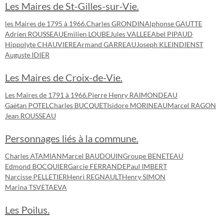
Les Maires de St-Gilles-sur-Vie.
les Maires de 1795 à 1966.
Charles GRONDIN
Alphonse GAUTTE
Adrien ROUSSEAU
Emilien LOUBE
Jules VALLEE
Abel PIPAUD
Hippolyte CHAUVIERE
Armand GARREAU
Joseph KLEINDIENST
Auguste IDIER
Les Maires de Croix-de-Vie.
Les Maires de 1791 à 1966.
Pierre Henry RAIMONDEAU
Gaëtan POTEL
Charles BUCQUET
Isidore MORINEAU
Marcel RAGON
Jean ROUSSEAU
Personnages liés à la commune.
Charles ATAMIAN
Marcel BAUDOUIN
Groupe BENETEAU
Edmond BOCQUIER
Garcie FERRANDE
Paul IMBERT
Narcisse PELLETIER
Henri REGNAULT
Henry SIMON
Marina TSVETAEVA
Les Poilus.