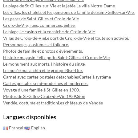
La plage de St-Gilles-sur-Vie et la jetée.
La villa Notre-Dame
Les villas, les chalets et les pensions de famille de Saint-Gilles-sur-Vie.
Les gares de Saint-Gilles et Croix-de-Vie
Croix-de-Vie, rues, commerces, église.
La plage, le casino et la corniche de Croix-de-Vie
Villas de Croix-de-Vie
Le port de Croix-de-Vie et toute son activité.
Personnages, costumes et folklore.
Photos de famille et photos d'évènements.
Histoire magasin Félix potin Saint-Gilles et Croix-de-Vie
Le monument aux morts, l'histoire du singe.
Le musée maraichin et le groupe Bise-Dur.
Carnet avec cartes postales détachables
Cartes à système
Cartes postales semi-modernes et modernes.
Voyage d'une famille à St-Gilles en 1900.
Photos de St-Gilles-Croix-de-Vie 1959.
Sion
Vendée, costume et tradition
Les châteaux de Vendée
Langues disponibles
Français
English