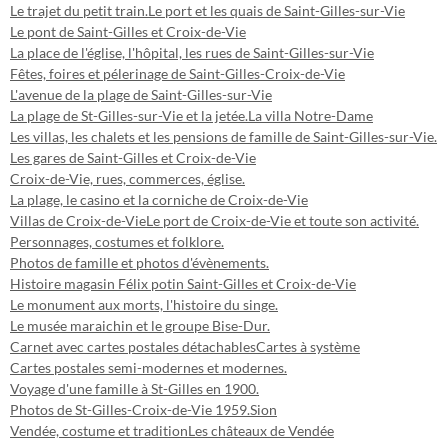
Le trajet du petit train.
Le port et les quais de Saint-Gilles-sur-Vie
Le pont de Saint-Gilles et Croix-de-Vie
La place de l'église, l'hôpital, les rues de Saint-Gilles-sur-Vie
Fêtes, foires et pélerinage de Saint-Gilles-Croix-de-Vie
L'avenue de la plage de Saint-Gilles-sur-Vie
La plage de St-Gilles-sur-Vie et la jetée.
La villa Notre-Dame
Les villas, les chalets et les pensions de famille de Saint-Gilles-sur-Vie.
Les gares de Saint-Gilles et Croix-de-Vie
Croix-de-Vie, rues, commerces, église.
La plage, le casino et la corniche de Croix-de-Vie
Villas de Croix-de-Vie
Le port de Croix-de-Vie et toute son activité.
Personnages, costumes et folklore.
Photos de famille et photos d'évènements.
Histoire magasin Félix potin Saint-Gilles et Croix-de-Vie
Le monument aux morts, l'histoire du singe.
Le musée maraichin et le groupe Bise-Dur.
Carnet avec cartes postales détachables
Cartes à système
Cartes postales semi-modernes et modernes.
Voyage d'une famille à St-Gilles en 1900.
Photos de St-Gilles-Croix-de-Vie 1959.
Sion
Vendée, costume et tradition
Les châteaux de Vendée