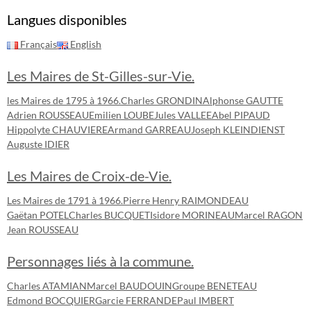
Langues disponibles
Français
English
Les Maires de St-Gilles-sur-Vie.
les Maires de 1795 à 1966.
Charles GRONDIN
Alphonse GAUTTE
Adrien ROUSSEAU
Emilien LOUBE
Jules VALLEE
Abel PIPAUD
Hippolyte CHAUVIERE
Armand GARREAU
Joseph KLEINDIENST
Auguste IDIER
Les Maires de Croix-de-Vie.
Les Maires de 1791 à 1966.
Pierre Henry RAIMONDEAU
Gaëtan POTEL
Charles BUCQUET
Isidore MORINEAU
Marcel RAGON
Jean ROUSSEAU
Personnages liés à la commune.
Charles ATAMIAN
Marcel BAUDOUIN
Groupe BENETEAU
Edmond BOCQUIER
Garcie FERRANDE
Paul IMBERT