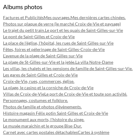
Albums photos
Factures et Publicités
Mes ouvrages.
Mes dernières cartes chinées.
Photos sur plaque de verre (le marché Croix-de-Vie et paysage)
Le trajet du petit train.
Le port et les quais de Saint-Gilles-sur-Vie
Le pont de Saint-Gilles et Croix-de-Vie
La place de l'église, l'hôpital, les rues de Saint-Gilles-sur-Vie
Fêtes, foires et pélerinage de Saint-Gilles-Croix-de-Vie
L'avenue de la plage de Saint-Gilles-sur-Vie
La plage de St-Gilles-sur-Vie et la jetée.
La villa Notre-Dame
Les villas, les chalets et les pensions de famille de Saint-Gilles-sur-Vie.
Les gares de Saint-Gilles et Croix-de-Vie
Croix-de-Vie, rues, commerces, église.
La plage, le casino et la corniche de Croix-de-Vie
Villas de Croix-de-Vie
Le port de Croix-de-Vie et toute son activité.
Personnages, costumes et folklore.
Photos de famille et photos d'évènements.
Histoire magasin Félix potin Saint-Gilles et Croix-de-Vie
Le monument aux morts, l'histoire du singe.
Le musée maraichin et le groupe Bise-Dur.
Carnet avec cartes postales détachables
Cartes à système