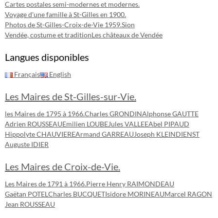
Cartes postales semi-modernes et modernes.
Voyage d'une famille à St-Gilles en 1900.
Photos de St-Gilles-Croix-de-Vie 1959.
Sion
Vendée, costume et tradition
Les châteaux de Vendée
Langues disponibles
Français
English
Les Maires de St-Gilles-sur-Vie.
les Maires de 1795 à 1966.
Charles GRONDIN
Alphonse GAUTTE
Adrien ROUSSEAU
Emilien LOUBE
Jules VALLEE
Abel PIPAUD
Hippolyte CHAUVIERE
Armand GARREAU
Joseph KLEINDIENST
Auguste IDIER
Les Maires de Croix-de-Vie.
Les Maires de 1791 à 1966.
Pierre Henry RAIMONDEAU
Gaëtan POTEL
Charles BUCQUET
Isidore MORINEAU
Marcel RAGON
Jean ROUSSEAU