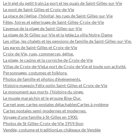
Le trajet du petit train.
Le port et les quais de Saint-Gilles-sur-Vie
Le pont de Saint-Gilles et Croix-de-Vie
La place de l'église, l'hôpital, les rues de Saint-Gilles-sur-Vie
Fêtes, foires et pélerinage de Saint-Gilles-Croix-de-Vie
L'avenue de la plage de Saint-Gilles-sur-Vie
La plage de St-Gilles-sur-Vie et la jetée.
La villa Notre-Dame
Les villas, les chalets et les pensions de famille de Saint-Gilles-sur-Vie.
Les gares de Saint-Gilles et Croix-de-Vie
Croix-de-Vie, rues, commerces, église.
La plage, le casino et la corniche de Croix-de-Vie
Villas de Croix-de-Vie
Le port de Croix-de-Vie et toute son activité.
Personnages, costumes et folklore.
Photos de famille et photos d'évènements.
Histoire magasin Félix potin Saint-Gilles et Croix-de-Vie
Le monument aux morts, l'histoire du singe.
Le musée maraichin et le groupe Bise-Dur.
Carnet avec cartes postales détachables
Cartes à système
Cartes postales semi-modernes et modernes.
Voyage d'une famille à St-Gilles en 1900.
Photos de St-Gilles-Croix-de-Vie 1959.
Sion
Vendée, costume et tradition
Les châteaux de Vendée