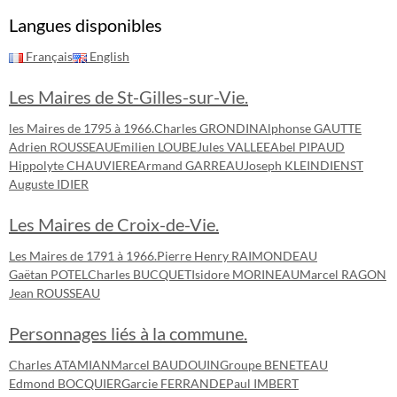
Langues disponibles
Français
English
Les Maires de St-Gilles-sur-Vie.
les Maires de 1795 à 1966.
Charles GRONDIN
Alphonse GAUTTE
Adrien ROUSSEAU
Emilien LOUBE
Jules VALLEE
Abel PIPAUD
Hippolyte CHAUVIERE
Armand GARREAU
Joseph KLEINDIENST
Auguste IDIER
Les Maires de Croix-de-Vie.
Les Maires de 1791 à 1966.
Pierre Henry RAIMONDEAU
Gaëtan POTEL
Charles BUCQUET
Isidore MORINEAU
Marcel RAGON
Jean ROUSSEAU
Personnages liés à la commune.
Charles ATAMIAN
Marcel BAUDOUIN
Groupe BENETEAU
Edmond BOCQUIER
Garcie FERRANDE
Paul IMBERT