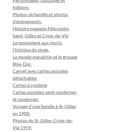
Personnages, costumes et
folklore.
Photos de famille et photos
d'évènements.
Histoire magasin Félix potin
Saint-Gilles et Croix-de-Vie
Le monument aux morts,
l'histoire du singe.
Le musée maraichin et le groupe
Bise-Dur.
Carnet avec cartes postales
détachables
Cartes à système
Cartes postales semi-modernes
et modernes.
Voyage d'une famille à St-Gilles
en 1900.
Photos de St-Gilles-Croix-de-
Vie 1959.