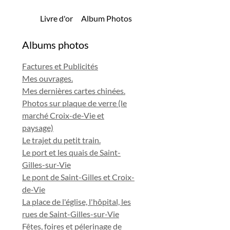
Livre d'or
Album Photos
Albums photos
Factures et Publicités
Mes ouvrages.
Mes dernières cartes chinées.
Photos sur plaque de verre (le
marché Croix-de-Vie et
paysage)
Le trajet du petit train.
Le port et les quais de Saint-
Gilles-sur-Vie
Le pont de Saint-Gilles et Croix-
de-Vie
La place de l'église, l'hôpital, les
rues de Saint-Gilles-sur-Vie
Fêtes, foires et pélerinage de