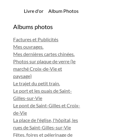
Livre d'or
Album Photos
Albums photos
Factures et Publicités
Mes ouvrages.
Mes dernières cartes chinées.
Photos sur plaque de verre (le
marché Croix-de-Vie et
paysage)
Le trajet du petit train.
Le port et les quais de Saint-
Gilles-sur-Vie
Le pont de Saint-Gilles et Croix-
de-Vie
La place de l'église, l'hôpital, les
rues de Saint-Gilles-sur-Vie
Fêtes, foires et pélerinage de