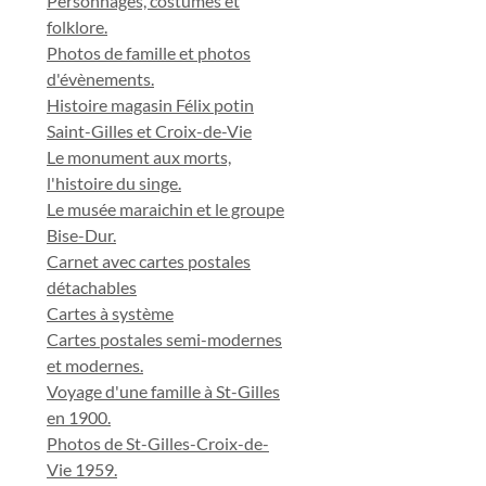
Personnages, costumes et
folklore.
Photos de famille et photos
d'évènements.
Histoire magasin Félix potin
Saint-Gilles et Croix-de-Vie
Le monument aux morts,
l'histoire du singe.
Le musée maraichin et le groupe
Bise-Dur.
Carnet avec cartes postales
détachables
Cartes à système
Cartes postales semi-modernes
et modernes.
Voyage d'une famille à St-Gilles
en 1900.
Photos de St-Gilles-Croix-de-
Vie 1959.