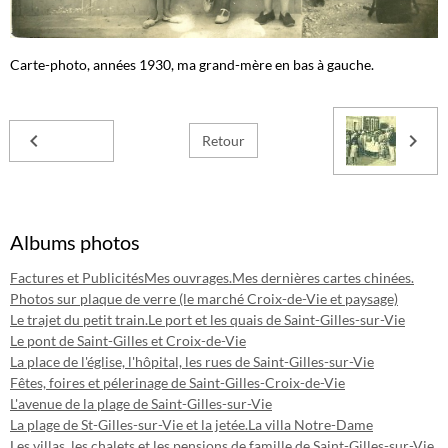
Carte-photo, années 1930, ma grand-mère en bas à gauche.
Retour
Albums photos
Factures et Publicités
Mes ouvrages.
Mes dernières cartes chinées.
Photos sur plaque de verre (le marché Croix-de-Vie et paysage)
Le trajet du petit train.
Le port et les quais de Saint-Gilles-sur-Vie
Le pont de Saint-Gilles et Croix-de-Vie
La place de l'église, l'hôpital, les rues de Saint-Gilles-sur-Vie
Fêtes, foires et pélerinage de Saint-Gilles-Croix-de-Vie
L'avenue de la plage de Saint-Gilles-sur-Vie
La plage de St-Gilles-sur-Vie et la jetée.
La villa Notre-Dame
Les villas, les chalets et les pensions de famille de Saint-Gilles-sur-Vie.