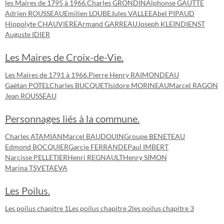
les Maires de 1795 à 1966.
Charles GRONDIN
Alphonse GAUTTE
Adrien ROUSSEAU
Emilien LOUBE
Jules VALLEE
Abel PIPAUD
Hippolyte CHAUVIERE
Armand GARREAU
Joseph KLEINDIENST
Auguste IDIER
Les Maires de Croix-de-Vie.
Les Maires de 1791 à 1966.
Pierre Henry RAIMONDEAU
Gaëtan POTEL
Charles BUCQUET
Isidore MORINEAU
Marcel RAGON
Jean ROUSSEAU
Personnages liés à la commune.
Charles ATAMIAN
Marcel BAUDOUIN
Groupe BENETEAU
Edmond BOCQUIER
Garcie FERRANDE
Paul IMBERT
Narcisse PELLETIER
Henri REGNAULT
Henry SIMON
Marina TSVETAEVA
Les Poilus.
Les poilus chapitre 1
Les poilus chapitre 2
les poilus chapitre 3