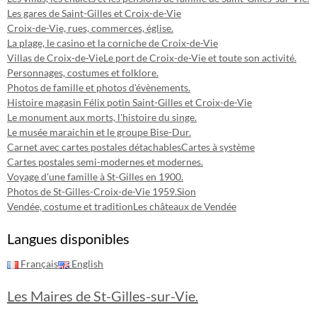
Les gares de Saint-Gilles et Croix-de-Vie
Croix-de-Vie, rues, commerces, église.
La plage, le casino et la corniche de Croix-de-Vie
Villas de Croix-de-Vie
Le port de Croix-de-Vie et toute son activité.
Personnages, costumes et folklore.
Photos de famille et photos d'évènements.
Histoire magasin Félix potin Saint-Gilles et Croix-de-Vie
Le monument aux morts, l'histoire du singe.
Le musée maraichin et le groupe Bise-Dur.
Carnet avec cartes postales détachables
Cartes à système
Cartes postales semi-modernes et modernes.
Voyage d'une famille à St-Gilles en 1900.
Photos de St-Gilles-Croix-de-Vie 1959.
Sion
Vendée, costume et tradition
Les châteaux de Vendée
Langues disponibles
Français
English
Les Maires de St-Gilles-sur-Vie.