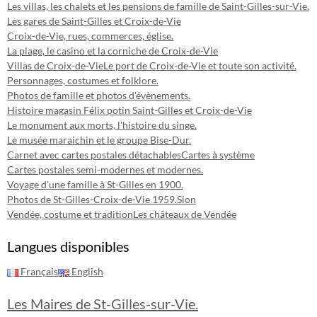
Les villas, les chalets et les pensions de famille de Saint-Gilles-sur-Vie.
Les gares de Saint-Gilles et Croix-de-Vie
Croix-de-Vie, rues, commerces, église.
La plage, le casino et la corniche de Croix-de-Vie
Villas de Croix-de-Vie
Le port de Croix-de-Vie et toute son activité.
Personnages, costumes et folklore.
Photos de famille et photos d'évènements.
Histoire magasin Félix potin Saint-Gilles et Croix-de-Vie
Le monument aux morts, l'histoire du singe.
Le musée maraichin et le groupe Bise-Dur.
Carnet avec cartes postales détachables
Cartes à système
Cartes postales semi-modernes et modernes.
Voyage d'une famille à St-Gilles en 1900.
Photos de St-Gilles-Croix-de-Vie 1959.
Sion
Vendée, costume et tradition
Les châteaux de Vendée
Langues disponibles
Français
English
Les Maires de St-Gilles-sur-Vie.