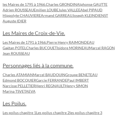
les Maires de 1795 à 1966.
Charles GRONDIN
Alphonse GAUTTE
Adrien ROUSSEAU
Emilien LOUBE
Jules VALLEE
Abel PIPAUD
Hippolyte CHAUVIERE
Armand GARREAU
Joseph KLEINDIENST
Auguste IDIER
Les Maires de Croix-de-Vie.
Les Maires de 1791 à 1966.
Pierre Henry RAIMONDEAU
Gaëtan POTEL
Charles BUCQUET
Isidore MORINEAU
Marcel RAGON
Jean ROUSSEAU
Personnages liés à la commune.
Charles ATAMIAN
Marcel BAUDOUIN
Groupe BENETEAU
Edmond BOCQUIER
Garcie FERRANDE
Paul IMBERT
Narcisse PELLETIER
Henri REGNAULT
Henry SIMON
Marina TSVETAEVA
Les Poilus.
Les poilus chapitre 1
Les poilus chapitre 2
les poilus chapitre 3