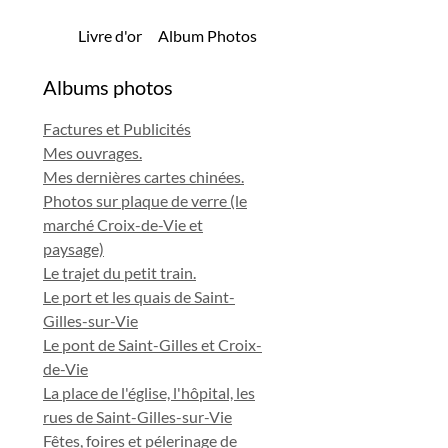
Livre d'or
Album Photos
Albums photos
Factures et Publicités
Mes ouvrages.
Mes dernières cartes chinées.
Photos sur plaque de verre (le
marché Croix-de-Vie et
paysage)
Le trajet du petit train.
Le port et les quais de Saint-
Gilles-sur-Vie
Le pont de Saint-Gilles et Croix-
de-Vie
La place de l'église, l'hôpital, les
rues de Saint-Gilles-sur-Vie
Fêtes, foires et pélerinage de