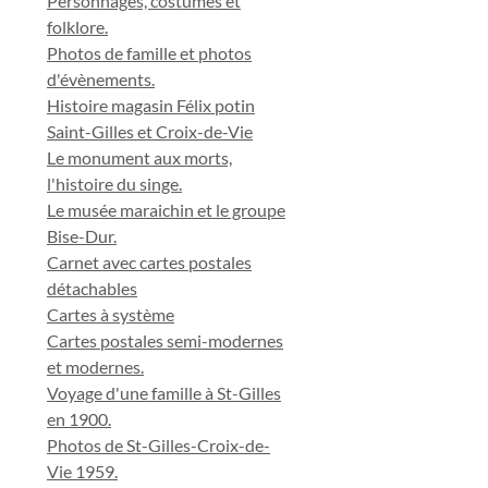
Personnages, costumes et
folklore.
Photos de famille et photos
d'évènements.
Histoire magasin Félix potin
Saint-Gilles et Croix-de-Vie
Le monument aux morts,
l'histoire du singe.
Le musée maraichin et le groupe
Bise-Dur.
Carnet avec cartes postales
détachables
Cartes à système
Cartes postales semi-modernes
et modernes.
Voyage d'une famille à St-Gilles
en 1900.
Photos de St-Gilles-Croix-de-
Vie 1959.