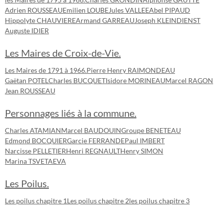
Adrien ROUSSEAU
Emilien LOUBE
Jules VALLEE
Abel PIPAUD
Hippolyte CHAUVIERE
Armand GARREAU
Joseph KLEINDIENST
Auguste IDIER
Les Maires de Croix-de-Vie.
Les Maires de 1791 à 1966.
Pierre Henry RAIMONDEAU
Gaëtan POTEL
Charles BUCQUET
Isidore MORINEAU
Marcel RAGON
Jean ROUSSEAU
Personnages liés à la commune.
Charles ATAMIAN
Marcel BAUDOUIN
Groupe BENETEAU
Edmond BOCQUIER
Garcie FERRANDE
Paul IMBERT
Narcisse PELLETIER
Henri REGNAULT
Henry SIMON
Marina TSVETAEVA
Les Poilus.
Les poilus chapitre 1
Les poilus chapitre 2
les poilus chapitre 3