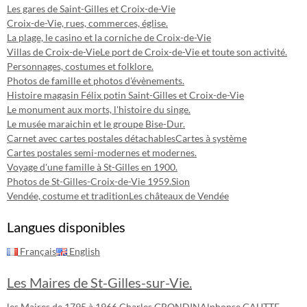
Les gares de Saint-Gilles et Croix-de-Vie
Croix-de-Vie, rues, commerces, église.
La plage, le casino et la corniche de Croix-de-Vie
Villas de Croix-de-Vie
Le port de Croix-de-Vie et toute son activité.
Personnages, costumes et folklore.
Photos de famille et photos d'évènements.
Histoire magasin Félix potin Saint-Gilles et Croix-de-Vie
Le monument aux morts, l'histoire du singe.
Le musée maraichin et le groupe Bise-Dur.
Carnet avec cartes postales détachables
Cartes à système
Cartes postales semi-modernes et modernes.
Voyage d'une famille à St-Gilles en 1900.
Photos de St-Gilles-Croix-de-Vie 1959.
Sion
Vendée, costume et tradition
Les châteaux de Vendée
Langues disponibles
Français
English
Les Maires de St-Gilles-sur-Vie.
les Maires de 1795 à 1966.
Charles GRONDIN
Alphonse GAUTTE