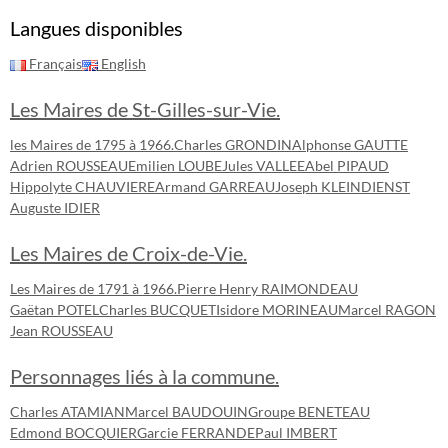
Langues disponibles
Français
English
Les Maires de St-Gilles-sur-Vie.
les Maires de 1795 à 1966.
Charles GRONDIN
Alphonse GAUTTE
Adrien ROUSSEAU
Emilien LOUBE
Jules VALLEE
Abel PIPAUD
Hippolyte CHAUVIERE
Armand GARREAU
Joseph KLEINDIENST
Auguste IDIER
Les Maires de Croix-de-Vie.
Les Maires de 1791 à 1966.
Pierre Henry RAIMONDEAU
Gaëtan POTEL
Charles BUCQUET
Isidore MORINEAU
Marcel RAGON
Jean ROUSSEAU
Personnages liés à la commune.
Charles ATAMIAN
Marcel BAUDOUIN
Groupe BENETEAU
Edmond BOCQUIER
Garcie FERRANDE
Paul IMBERT