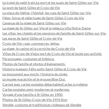
Le trajet du petit train.
Le port et les quais de Saint-Gilles-sur-Vie
Le pont de Saint-Gilles et Croix-de-Vie
La place de l'église, l'hôpital, les rues de Saint-Gilles-sur-Vie
Fêtes, foires et pélerinage de Saint-Gilles-Croix-de-Vie
L'avenue de la plage de Saint-Gilles-sur-Vie
La plage de St-Gilles-sur-Vie et la jetée.
La villa Notre-Dame
Les villas, les chalets et les pensions de famille de Saint-Gilles-sur-Vie.
Les gares de Saint-Gilles et Croix-de-Vie
Croix-de-Vie, rues, commerces, église.
La plage, le casino et la corniche de Croix-de-Vie
Villas de Croix-de-Vie
Le port de Croix-de-Vie et toute son activité.
Personnages, costumes et folklore.
Photos de famille et photos d'évènements.
Histoire magasin Félix potin Saint-Gilles et Croix-de-Vie
Le monument aux morts, l'histoire du singe.
Le musée maraichin et le groupe Bise-Dur.
Carnet avec cartes postales détachables
Cartes à système
Cartes postales semi-modernes et modernes.
Voyage d'une famille à St-Gilles en 1900.
Photos de St-Gilles-Croix-de-Vie 1959.
Sion
Vendée, costume et tradition
Les châteaux de Vendée