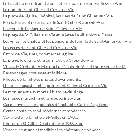
Le trajet du petit train.
Le port et les quais de Saint-Gilles-sur-Vie
Le pont de Saint-Gilles et Croix-de-Vie
La place de l'église, l'hôpital, les rues de Saint-Gilles-sur-Vie
Fêtes, foires et pélerinage de Saint-Gilles-Croix-de-Vie
L'avenue de la plage de Saint-Gilles-sur-Vie
La plage de St-Gilles-sur-Vie et la jetée.
La villa Notre-Dame
Les villas, les chalets et les pensions de famille de Saint-Gilles-sur-Vie.
Les gares de Saint-Gilles et Croix-de-Vie
Croix-de-Vie, rues, commerces, église.
La plage, le casino et la corniche de Croix-de-Vie
Villas de Croix-de-Vie
Le port de Croix-de-Vie et toute son activité.
Personnages, costumes et folklore.
Photos de famille et photos d'évènements.
Histoire magasin Félix potin Saint-Gilles et Croix-de-Vie
Le monument aux morts, l'histoire du singe.
Le musée maraichin et le groupe Bise-Dur.
Carnet avec cartes postales détachables
Cartes à système
Cartes postales semi-modernes et modernes.
Voyage d'une famille à St-Gilles en 1900.
Photos de St-Gilles-Croix-de-Vie 1959.
Sion
Vendée, costume et tradition
Les châteaux de Vendée