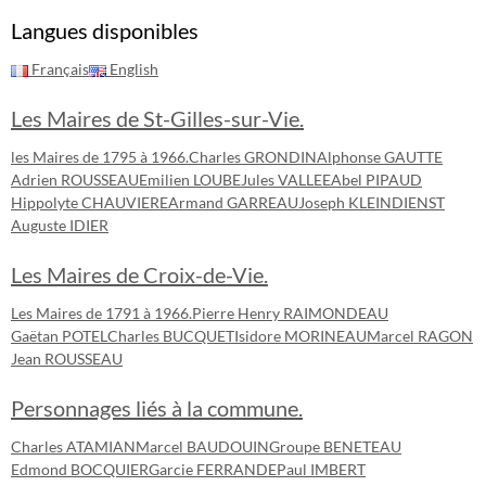
Langues disponibles
Français
English
Les Maires de St-Gilles-sur-Vie.
les Maires de 1795 à 1966.
Charles GRONDIN
Alphonse GAUTTE
Adrien ROUSSEAU
Emilien LOUBE
Jules VALLEE
Abel PIPAUD
Hippolyte CHAUVIERE
Armand GARREAU
Joseph KLEINDIENST
Auguste IDIER
Les Maires de Croix-de-Vie.
Les Maires de 1791 à 1966.
Pierre Henry RAIMONDEAU
Gaëtan POTEL
Charles BUCQUET
Isidore MORINEAU
Marcel RAGON
Jean ROUSSEAU
Personnages liés à la commune.
Charles ATAMIAN
Marcel BAUDOUIN
Groupe BENETEAU
Edmond BOCQUIER
Garcie FERRANDE
Paul IMBERT