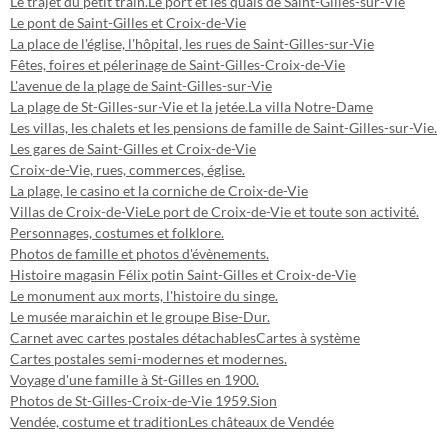
Le trajet du petit train.
Le port et les quais de Saint-Gilles-sur-Vie
Le pont de Saint-Gilles et Croix-de-Vie
La place de l'église, l'hôpital, les rues de Saint-Gilles-sur-Vie
Fêtes, foires et pélerinage de Saint-Gilles-Croix-de-Vie
L'avenue de la plage de Saint-Gilles-sur-Vie
La plage de St-Gilles-sur-Vie et la jetée.
La villa Notre-Dame
Les villas, les chalets et les pensions de famille de Saint-Gilles-sur-Vie.
Les gares de Saint-Gilles et Croix-de-Vie
Croix-de-Vie, rues, commerces, église.
La plage, le casino et la corniche de Croix-de-Vie
Villas de Croix-de-Vie
Le port de Croix-de-Vie et toute son activité.
Personnages, costumes et folklore.
Photos de famille et photos d'évènements.
Histoire magasin Félix potin Saint-Gilles et Croix-de-Vie
Le monument aux morts, l'histoire du singe.
Le musée maraichin et le groupe Bise-Dur.
Carnet avec cartes postales détachables
Cartes à système
Cartes postales semi-modernes et modernes.
Voyage d'une famille à St-Gilles en 1900.
Photos de St-Gilles-Croix-de-Vie 1959.
Sion
Vendée, costume et tradition
Les châteaux de Vendée