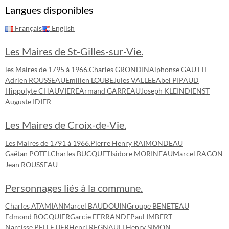
Langues disponibles
Français
English
Les Maires de St-Gilles-sur-Vie.
les Maires de 1795 à 1966.
Charles GRONDIN
Alphonse GAUTTE
Adrien ROUSSEAU
Emilien LOUBE
Jules VALLEE
Abel PIPAUD
Hippolyte CHAUVIERE
Armand GARREAU
Joseph KLEINDIENST
Auguste IDIER
Les Maires de Croix-de-Vie.
Les Maires de 1791 à 1966.
Pierre Henry RAIMONDEAU
Gaëtan POTEL
Charles BUCQUET
Isidore MORINEAU
Marcel RAGON
Jean ROUSSEAU
Personnages liés à la commune.
Charles ATAMIAN
Marcel BAUDOUIN
Groupe BENETEAU
Edmond BOCQUIER
Garcie FERRANDE
Paul IMBERT
Narcisse PELLETIER
Henri REGNAULT
Henry SIMON