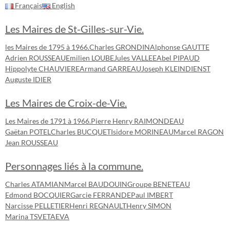
Français
English
Les Maires de St-Gilles-sur-Vie.
les Maires de 1795 à 1966.
Charles GRONDIN
Alphonse GAUTTE
Adrien ROUSSEAU
Emilien LOUBE
Jules VALLEE
Abel PIPAUD
Hippolyte CHAUVIERE
Armand GARREAU
Joseph KLEINDIENST
Auguste IDIER
Les Maires de Croix-de-Vie.
Les Maires de 1791 à 1966.
Pierre Henry RAIMONDEAU
Gaëtan POTEL
Charles BUCQUET
Isidore MORINEAU
Marcel RAGON
Jean ROUSSEAU
Personnages liés à la commune.
Charles ATAMIAN
Marcel BAUDOUIN
Groupe BENETEAU
Edmond BOCQUIER
Garcie FERRANDE
Paul IMBERT
Narcisse PELLETIER
Henri REGNAULT
Henry SIMON
Marina TSVETAEVA