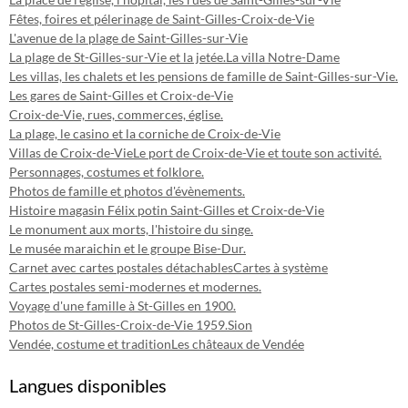
Fêtes, foires et pélerinage de Saint-Gilles-Croix-de-Vie
L'avenue de la plage de Saint-Gilles-sur-Vie
La plage de St-Gilles-sur-Vie et la jetée.
La villa Notre-Dame
Les villas, les chalets et les pensions de famille de Saint-Gilles-sur-Vie.
Les gares de Saint-Gilles et Croix-de-Vie
Croix-de-Vie, rues, commerces, église.
La plage, le casino et la corniche de Croix-de-Vie
Villas de Croix-de-Vie
Le port de Croix-de-Vie et toute son activité.
Personnages, costumes et folklore.
Photos de famille et photos d'évènements.
Histoire magasin Félix potin Saint-Gilles et Croix-de-Vie
Le monument aux morts, l'histoire du singe.
Le musée maraichin et le groupe Bise-Dur.
Carnet avec cartes postales détachables
Cartes à système
Cartes postales semi-modernes et modernes.
Voyage d'une famille à St-Gilles en 1900.
Photos de St-Gilles-Croix-de-Vie 1959.
Sion
Vendée, costume et tradition
Les châteaux de Vendée
Langues disponibles