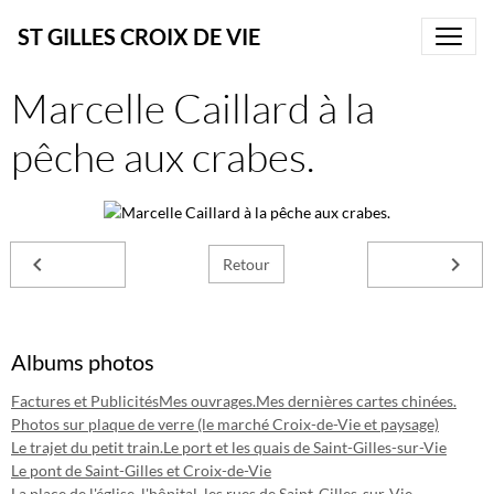
ST GILLES CROIX DE VIE
Marcelle Caillard à la
pêche aux crabes.
Retour
Albums photos
Factures et Publicités
Mes ouvrages.
Mes dernières cartes chinées.
Photos sur plaque de verre (le marché Croix-de-Vie et paysage)
Le trajet du petit train.
Le port et les quais de Saint-Gilles-sur-Vie
Le pont de Saint-Gilles et Croix-de-Vie
La place de l'église, l'hôpital, les rues de Saint-Gilles-sur-Vie