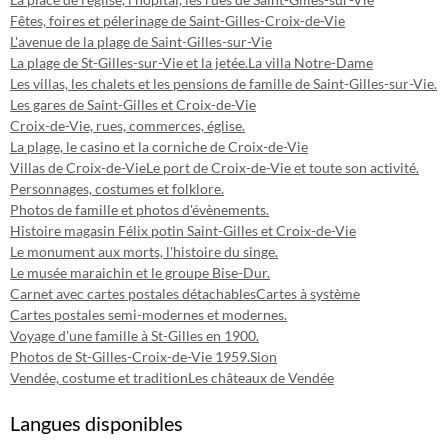
Fêtes, foires et pélerinage de Saint-Gilles-Croix-de-Vie
L'avenue de la plage de Saint-Gilles-sur-Vie
La plage de St-Gilles-sur-Vie et la jetée.
La villa Notre-Dame
Les villas, les chalets et les pensions de famille de Saint-Gilles-sur-Vie.
Les gares de Saint-Gilles et Croix-de-Vie
Croix-de-Vie, rues, commerces, église.
La plage, le casino et la corniche de Croix-de-Vie
Villas de Croix-de-Vie
Le port de Croix-de-Vie et toute son activité.
Personnages, costumes et folklore.
Photos de famille et photos d'évènements.
Histoire magasin Félix potin Saint-Gilles et Croix-de-Vie
Le monument aux morts, l'histoire du singe.
Le musée maraichin et le groupe Bise-Dur.
Carnet avec cartes postales détachables
Cartes à système
Cartes postales semi-modernes et modernes.
Voyage d'une famille à St-Gilles en 1900.
Photos de St-Gilles-Croix-de-Vie 1959.
Sion
Vendée, costume et tradition
Les châteaux de Vendée
Langues disponibles