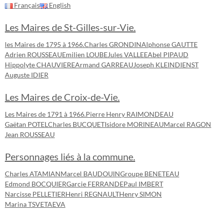
Français
English
Les Maires de St-Gilles-sur-Vie.
les Maires de 1795 à 1966.
Charles GRONDIN
Alphonse GAUTTE
Adrien ROUSSEAU
Emilien LOUBE
Jules VALLEE
Abel PIPAUD
Hippolyte CHAUVIERE
Armand GARREAU
Joseph KLEINDIENST
Auguste IDIER
Les Maires de Croix-de-Vie.
Les Maires de 1791 à 1966.
Pierre Henry RAIMONDEAU
Gaëtan POTEL
Charles BUCQUET
Isidore MORINEAU
Marcel RAGON
Jean ROUSSEAU
Personnages liés à la commune.
Charles ATAMIAN
Marcel BAUDOUIN
Groupe BENETEAU
Edmond BOCQUIER
Garcie FERRANDE
Paul IMBERT
Narcisse PELLETIER
Henri REGNAULT
Henry SIMON
Marina TSVETAEVA