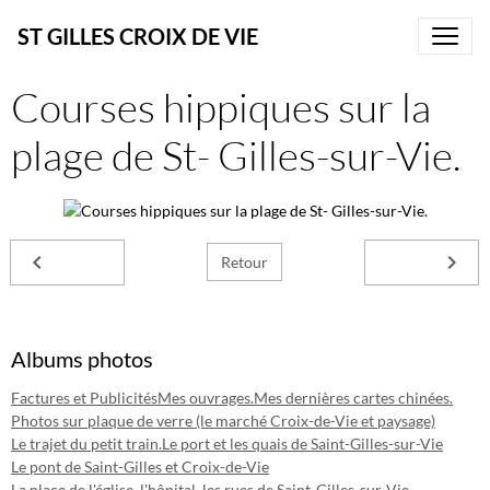
ST GILLES CROIX DE VIE
Courses hippiques sur la
plage de St- Gilles-sur-Vie.
Retour
Albums photos
Factures et Publicités
Mes ouvrages.
Mes dernières cartes chinées.
Photos sur plaque de verre (le marché Croix-de-Vie et paysage)
Le trajet du petit train.
Le port et les quais de Saint-Gilles-sur-Vie
Le pont de Saint-Gilles et Croix-de-Vie
La place de l'église, l'hôpital, les rues de Saint-Gilles-sur-Vie